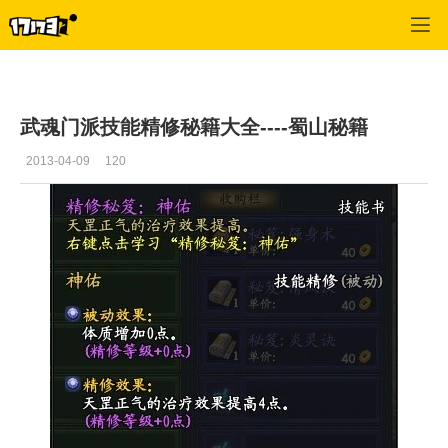
武魂
>
蜀山
>
正文
武魂门派技能精修秘籍大全----蜀山秘籍
2013-04-09
120