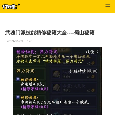
武魂
>
蜀山
>
正文
武魂门派技能精修秘籍大全----蜀山秘籍
2013-04-09
120