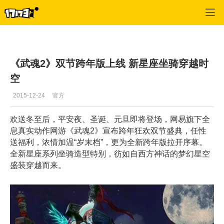
武魂
>
新闻
>
正文
《武魂2》双节跨年版上线 新星座坐骑穿越时
空
2015-12-24
官方
欢送冬至后，平安夜、圣诞、元旦即将登场，网易旗下全
息真实动作网游《武魂2》宣布跨年狂欢双节盛典，任性
送福利，浓情加温“岁末档”，更为全新跨年版拉开序幕。
全新星座系列坐骑造型特别，彷如自西方神话的梦幻星空
盛装穿越而来。