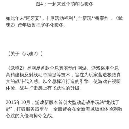
图4：一起来过个萌萌哒暖冬
如此年末“尾牙宴”，丰厚活动福利与全新玩**番轰炸，《武
魂2》跨年版誓把寒冬化暖冬。
【关于《武魂2》】
《武魂2》是网易首款全息真实动作网游。游戏采用全息
高精建模及射线动态捕捉等技术，旨在为玩家营造极致真
实的战斗代入感。以全息标准打造的引擎，使游戏在视听
体验、战斗打击感上有飞跃性的升级。
2015年10月，游戏新版本首创大型动态战争玩法“龙战于
野”，打破服务器壁垒，全服帮会在全新海域版图体验刺激
心跳的入侵与掠夺之战。