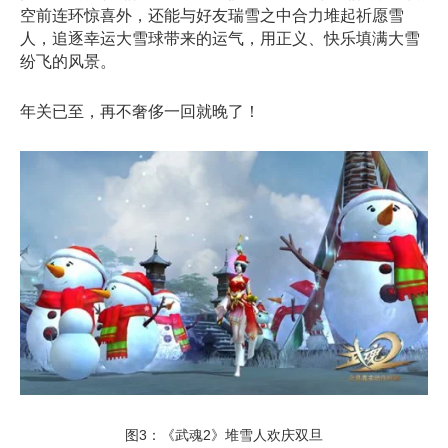
空前连环惊喜外，还能与好友瑞雪之中合力堆起祈愿雪
人，追逐幸运大雪球带来的运气，用正义、快乐填满大雪
纷飞的风景。
年关已至，再不奢侈一回就晚了！
图3：《武魂2》堆雪人欢庆双旦