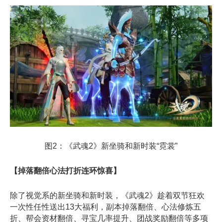
图2：《武魂2》新坐骑和新时装“霓裳”
【掉落翻倍心法打折连环惊喜】
除了视觉系的新坐骑和新时装，《武魂2》趁着双节狂欢
一次性任性送出13大福利，副本掉落翻倍、心法修炼五
折、帮会资材翻倍、寻宝几率提升、团战奖励翻倍等多项