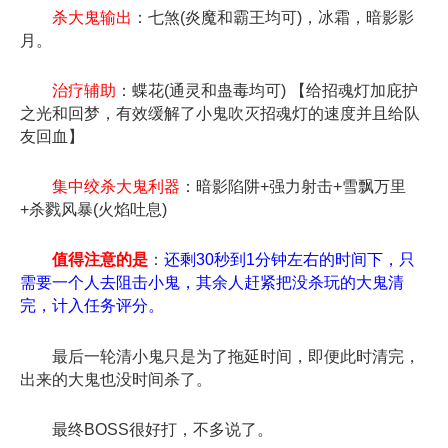
杀大鬼输出
：七煞(炎魔和霸王均可)，冰霜，暗影影
月。
治疗辅助
：蝶花(通灵和蛊毒均可) 【给招魂灯加庇护
之光和回梦，有效缓解了小鬼吹灭招魂灯的速度并且给队
友回血】
集中绞杀大鬼利器
：暗影陷阱+强力射击+雪飘万里
+杀戮风暴(火焰吐息)
值得注意的是
：
还剩30秒到1分钟左右的时间下，只
需要一个人去阻击小鬼，其余人赶紧把没杀玩的大鬼清
完，计入任务评分。
最后一轮清小鬼只是为了拖延时间，即便此时清完，
出来的大鬼也没时间杀了。
最终BOSS很好打，不多说了。