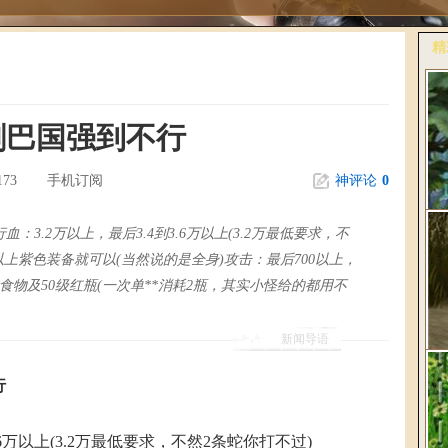
精
更
刷巴国强到不行
173
手机订阅
神评论
0
：3.2万以上，最后3.4到3.6万以上(3.2万最低要求，不
以上紫色装备就可以(当然说的是全身)攻击：最后700以上，
食物及50级红瓶(一次单**消耗2瓶，其实小怪给的都用不
桃
《
新闻导语
行
爆
6万以上(3.2万最低要求，不然2条蛇你打不过)