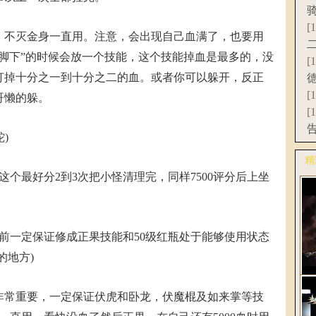
[
不灭金身一直用。注意，会出现自己血满了，也要用
意脚下”的时候会放一个技能，这个技能掉血是最多的，没
[
打掉十分之一到十分之二的血。或者你可以躲开，反正
[
哥懒的躲。
[
)
精
最好分2到3次把小怪清理完，同样7500评分后上坐
更
一定保证修成正果技能和50级红瓶处于能够使用状态
的地方)
《
常重要，一定保证伏虎和卧龙，伏魔棍及如来掌等技
C