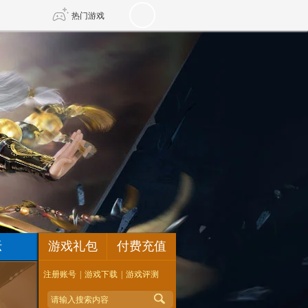
热门游戏
DNF
传奇4
剑网3旗舰版
新天龙八部
自由
诛仙世界
新仙侠5
坛
游戏礼包
付费充值
注册账号
|
游戏下载
|
游戏评测