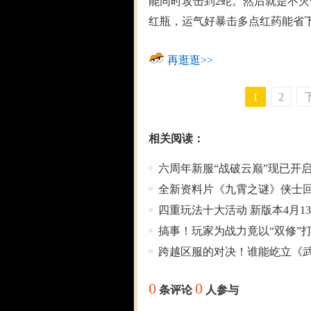
能同时攻击到2蛇。然后就是不灭
红瓶，运气好暴击多点红药能省
再逛逛>>
1
2
相关阅读：
六周年新服“战破云巅”现已开启
全新资料片《九霄之谜》侠士
四重玩法十大活动 新版本4月1
搞事！玩家为战力竟以“双修”
跨越区服的对决！谁能屹立《武
0
0
条评论
人参与