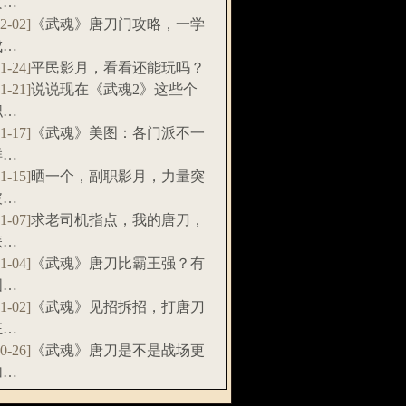
攻…
12-02]
《武魂》唐刀门攻略，一学
成…
11-24]
平民影月，看看还能玩吗？
11-21]
说说现在《武魂2》这些个
职…
11-17]
《武魂》美图：各门派不一
样…
11-15]
晒一个，副职影月，力量突
破…
11-07]
求老司机指点，我的唐刀，
怎…
11-04]
《武魂》唐刀比霸王强？有
图…
11-02]
《武魂》见招拆招，打唐刀
狂…
10-26]
《武魂》唐刀是不是战场更
加…