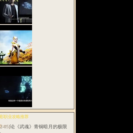
密网易《武魂
》全息实验…
武魂2》多段式
功 战斗在…
易将发布首款
彩职业攻略推荐
息动作网游…
多>>
12-05]
论《武魂》青铜暗月的极限