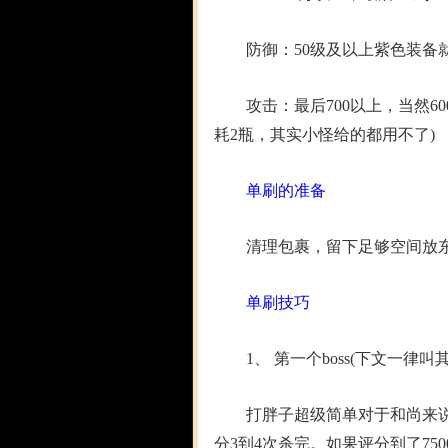
防御：50级及以上紫色装备就
攻击：最后700以上，当然600
耗2瓶，其实小怪给的都用不了)
单刷的准备
清理包裹，留下足够空间放
单刷技巧
1、 第一个boss(下文一律叫其
打胖子超级简单对于和尚来说，
分3到4次杀完。如果评分到了75