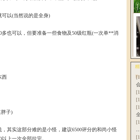
花
可以(当然说的是全身)
多也可以，但要准备一些食物及50级红瓶(一次单**消
《
破
精
更
东西
[
爆
联
[
[
[
胖子)
[
其实这部分难的是小怪，建议6500评分的和尚小怪
[
00以上一次全部拉完。