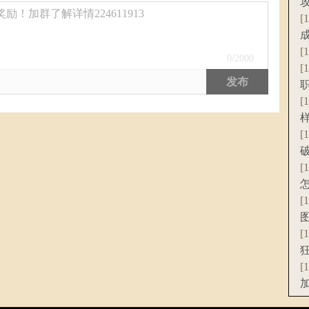
！加群了解详情224611913
[
[
0
/2000
[
发布
[
[
[
[
[
[