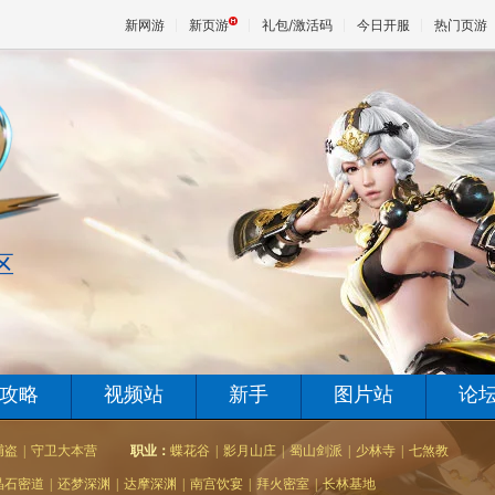
新网游
新页游
礼包/激活码
今日开服
热门页游
魔兽
天堂
区
王权与
攻略
视频站
新手
图片站
论
捕盗
|
守卫大本营
职业：
蝶花谷
|
影月山庄
|
蜀山剑派
|
少林寺
|
七煞教
晶石密道
|
还梦深渊
|
达摩深渊
|
南宫饮宴
|
拜火密室
|
长林基地