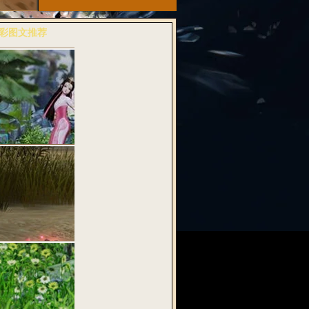
彩图文推荐
多>>
粉诗音兆丰年
武魂2》全…
料：纯古风桃