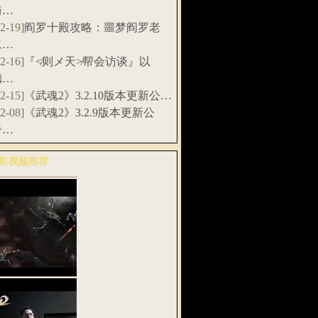
骑…
12-19]
阎罗十殿攻略：噩梦阎罗老
二…
12-16]
『≮则メ天≯帮会访谈』以
德…
12-15]
《武魂2》3.2.10版本更新公…
12-08]
《武魂2》3.2.9版本更新公
告…
彩视频推荐
多>>
武魂2》全息
G预告片：天…