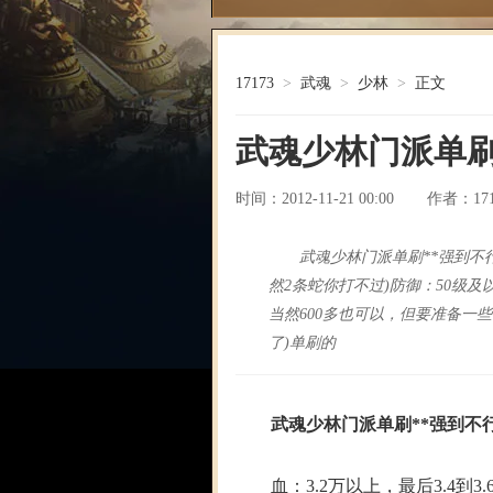
17173
>
武魂
>
少林
>
正文
武魂少林门派单
时间：2012-11-21 00:00
17
作者：
武魂少林门派单刷**强到不行血
然2条蛇你打不过)防御：50级及
当然600多也可以，但要准备一些
了)单刷的
武魂少林门派单刷**强到不
血：3.2万以上，最后3.4到3.