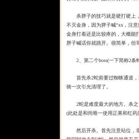
杀胖子的技巧就是硬打硬上，
不灭金身，因为胖子喊“xx，注
金身打着还是比较疼的，大概能
胖子喊话你就跳开。很简单，但
2、第二个boss(一下简称2条蛇
首先杀2蛇前要过蜘蛛通道，这个
骑一次引光清理了。
2蛇是难度最大的地方。杀之前
(此处是和尚唯一使用正果和红药
然后开杀。首先注意站位，非