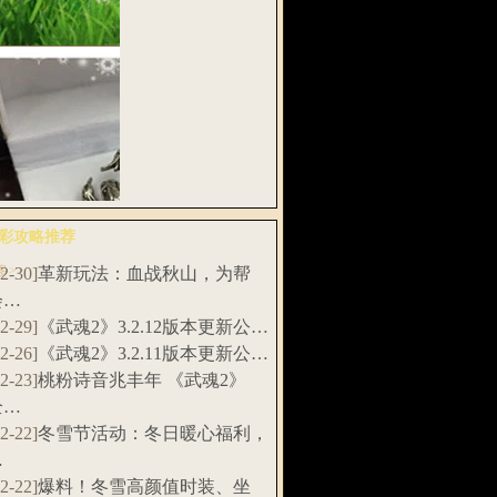
扇，招财土…
武魂》“千刀
”资料片新…
彩攻略推荐
多>>
12-30]
革新玩法：血战秋山，为帮
料！《武魂2》
会…
赛特制实…
12-29]
《武魂2》3.2.12版本更新公…
12-26]
《武魂2》3.2.11版本更新公…
12-23]
桃粉诗音兆丰年 《武魂2》
全…
12-22]
冬雪节活动：冬日暖心福利，
…
12-22]
爆料！冬雪高颜值时装、坐