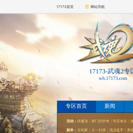
17173首页
网站导航
17173-武魂2专
wh.17173.com
专区首页
新闻
活动：
伏魔顶
|
师门武学考
|
夺宝奇兵
|
副本：
古剑冢
|
太一幻境
|
流沙监牢
|
寒