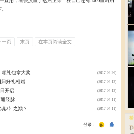
一直用，看快没血了然后正果，在自己还有5000血时用
下。
解
2
下一页
末页
在本页阅读全文
 领礼包拿大奖
(2017-04-26)
《
回归好礼相赠
(2017-04-12)
轻
3日开启
(2017-04-12)
打通经脉
(2017-04-11)
魂2》之巅？
(2017-04-11)
网
精
全
登录：
更
[