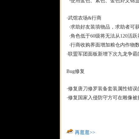
·使用蓝色、紫色、金色卦文锦盒
·武馆农场&行商
·求助好友装填物品，求助者可
·角色低于60级将无法从120活
·行商收购界面增加粮仓内作物
·联盟军团面板新增下次九龙争霸
Bug修复
·修复唐刀修罗装备套装属性错误
·修复国家入侵防守方可在雕像被
再逛逛>>