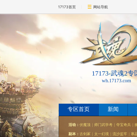
17173首页
网站导航
17173-武魂2专
wh.17173.com
专区首页
新闻
活动：
伏魔顶
|
师门武学考
|
夺宝奇兵
|
副本：
古剑冢
|
太一幻境
|
流沙监牢
|
寒