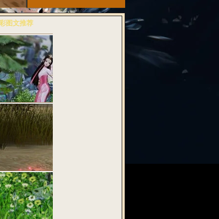
彩图文推荐
多>>
粉诗音兆丰年
武魂2》全…
料：纯古风桃