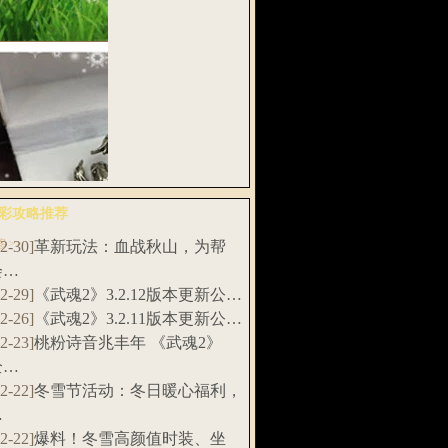
扇，招财土…
武魂》“千刀
”资料片新…
彩攻略推荐
多>>
12-30]
革新玩法：血战秋山，为帮
料！《武魂2》
会…
赛特制实…
12-29]
《武魂2》3.2.12版本更新公…
12-26]
《武魂2》3.2.11版本更新公…
12-23]
桃粉诗音兆丰年 《武魂2》
全…
12-22]
冬雪节活动：冬日暖心福利，
…
12-22]
爆料！冬雪高颜值时装、坐