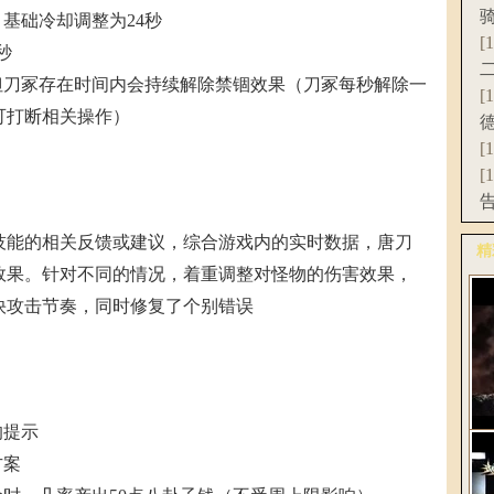
基础冷却调整为24秒
[
秒
但刀冢存在时间内会持续解除禁锢效果（
刀冢
每秒解除一
[
可打断相关操作）
[
[
技能的相关反馈或建议，综合游戏内的实时数据，唐刀
精
效果。针对不同的情况，着重调整对怪物的伤害效果，
更
快攻击节奏，同时修复了个别错误
的提示
《
方案
C