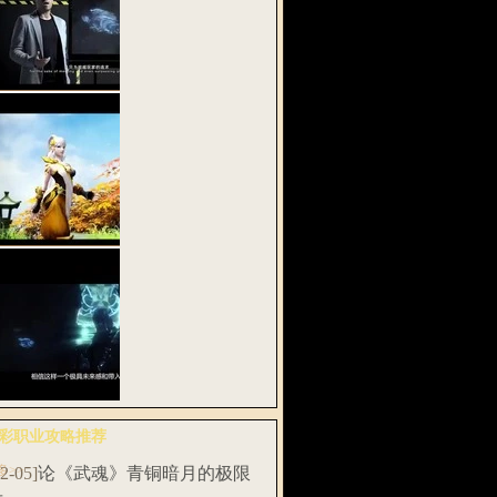
密网易《武魂
》全息实验…
武魂2》多段式
功 战斗在…
易将发布首款
彩职业攻略推荐
息动作网游…
多>>
12-05]
论《武魂》青铜暗月的极限