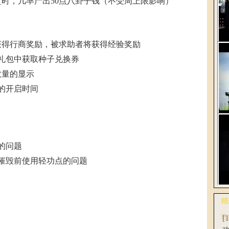
时，几率产出50点八卦子钱（不受周上限影响）
获得行商奖励，被求助者将获得经验奖励
解
跃礼包中获取种子兑换券
2
数量的显示
的开启时间
《
轻
的问题
摧毁前使用轻功点的问题
网
精
全
更
[