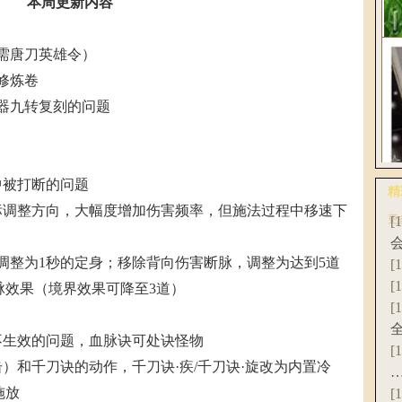
本周更新内容
花
需唐刀英雄令）
修炼卷
器九转复刻的问题
《
破
中被打断的问题
精
标调整方向，大幅度增加伤害频率，但施法过程中移速下
更
[
爆
联
调整为1秒的定身；移除背向伤害断脉，调整为达到5道
[
[
脉效果（境界效果可降至3道）
[
不生效的问题，血脉诀可处诀怪物
[
）和千刀诀的动作，千刀诀·疾/千刀诀·旋改为内置冷
施放
[