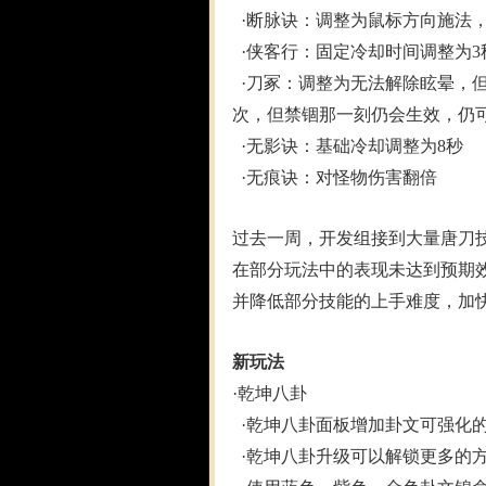
·断脉诀：调整为鼠标方向施法，
·侠客行：固定冷却时间调整为3
·刀冢：调整为无法解除眩晕，
次，但禁锢那一刻仍会生效，仍
·无影诀：基础冷却调整为8秒
·无痕诀：对怪物伤害翻倍
过去一周，开发组接到大量唐刀
在部分玩法中的表现未达到预期
并降低部分技能的上手难度，加
新玩法
·乾坤八卦
·乾坤八卦面板增加卦文可强化
·乾坤八卦升级可以解锁更多的