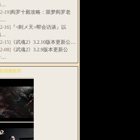
骑…
12-19]
阎罗十殿攻略：噩梦阎罗老
二…
12-16]
『≮则メ天≯帮会访谈』以
德…
12-15]
《武魂2》3.2.10版本更新公…
12-08]
《武魂2》3.2.9版本更新公
告…
彩视频推荐
多>>
武魂2》全息
G预告片：天…