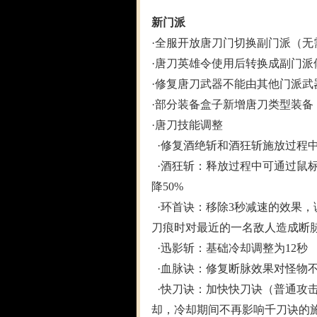
新门派
·全服开放唐刀门切换副门派（无
·唐刀英雄令使用后转换成副门派
·修复唐刀武器不能由其他门派武
·部分装备盒子新增唐刀类型装备
·唐刀技能调整
·修复酒绝斩和酒狂斩施放过程
·酒狂斩：释放过程中可通过鼠
降50%
·环首诀：移除3秒减速的效果，
刀痕时对最近的一名敌人造成断
·迅影斩：基础冷却调整为12秒
·血脉诀：修复断脉效果对怪物
·快刀诀：加快快刀诀（普通攻击
却，冷却期间不再影响千刀诀的