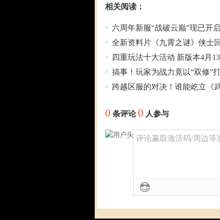
相关阅读：
六周年新服“战破云巅”现已开启
全新资料片《九霄之谜》侠士
四重玩法十大活动 新版本4月1
搞事！玩家为战力竟以“双修”
跨越区服的对决！谁能屹立《武
0
0
条评论
人参与
评论赢取激活码/周边等奖励