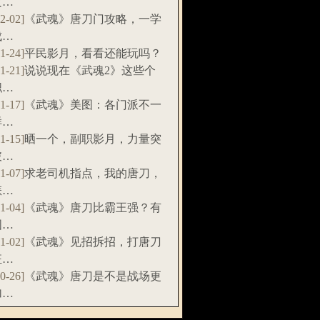
攻…
12-02]
《武魂》唐刀门攻略，一学
成…
11-24]
平民影月，看看还能玩吗？
11-21]
说说现在《武魂2》这些个
职…
11-17]
《武魂》美图：各门派不一
样…
11-15]
晒一个，副职影月，力量突
破…
11-07]
求老司机指点，我的唐刀，
怎…
11-04]
《武魂》唐刀比霸王强？有
图…
11-02]
《武魂》见招拆招，打唐刀
狂…
10-26]
《武魂》唐刀是不是战场更
加…