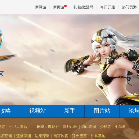
新网游
新页游
礼包/激活码
今日开服
热门页游
魔兽
天堂
区
王权与
攻略
视频站
新手
图片站
论
捕盗
|
守卫大本营
职业：
蝶花谷
|
影月山庄
|
蜀山剑派
|
少林寺
|
七煞教
晶石密道
|
还梦深渊
|
达摩深渊
|
南宫饮宴
|
拜火密室
|
长林基地