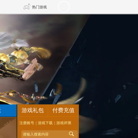
热门游戏
DNF
传奇4
剑网3旗舰版
新天龙八部
自由
诛仙世界
仙剑世界
坛
游戏礼包
付费充值
注册账号
|
游戏下载
|
游戏评测