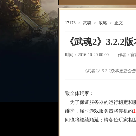
17173
>
武魂
>
攻略
>
正文
《武魂2》3.2.
时间：2016-10-20 00:00
官
作者：
《武魂2》3.2.2版本更新公告
致全体玩家：
为了保证服务器的运行稳定和服务质
维护，届时游戏服务器将停机约
1
间也将继续顺延；请各位玩家相