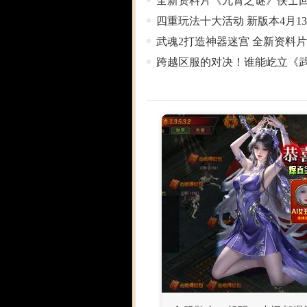
全新资料片《九霄之谜》侠士
四重玩法十大活动 新版本4月1
武魂2打造神器迷宫 全新资料
跨越区服的对决！谁能屹立《武