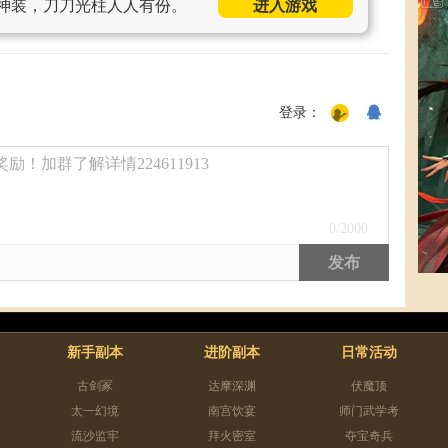
神装，刀刀光柱人人有份。
进入游戏
登录：
！加群了解详情224611913
0
/2000
发布
新手副本
进阶副本
日常活动
古剑冢
达摩深渊
伏魔顶
太一幻境
南宫饮宴
师门武学考
流沙监牢
拜火密室
夺宝奇兵