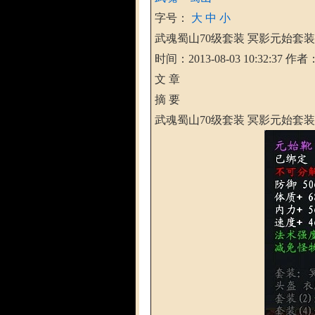
字号：
大
中
小
武魂蜀山70级套装 冥影元始套
时间：2013-08-03 10:32:37
作者：
文 章
摘 要
武魂蜀山70级套装 冥影元始套