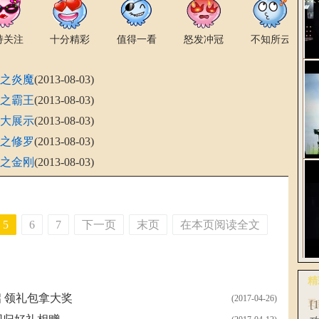
持关注
十分精彩
值得一看
怒发冲冠
不知所云
装之炎魔
(2013-08-03)
解
2
装之霸王
(2013-08-03)
装大展示
(2013-08-03)
装之修罗
(2013-08-03)
装之金刚
(2013-08-03)
《
轻
5
6
7
下一页
末页
在本页阅读全文
网
精
全
 领礼包拿大奖
(2017-04-26)
更
[