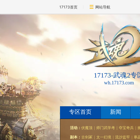
17173首页
网站导航
17173-武魂2专
wh.17173.com
专区首页
新闻
活动：
伏魔顶
|
师门武学考
|
夺宝奇兵
|
副本：
古剑冢
|
太一幻境
|
流沙监牢
|
寒