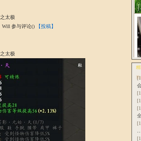
花
装之太极
Will
参与评论(
)
【投稿】
《
破
装之太极
精
更
[
爆
联
[
[
[
[
[