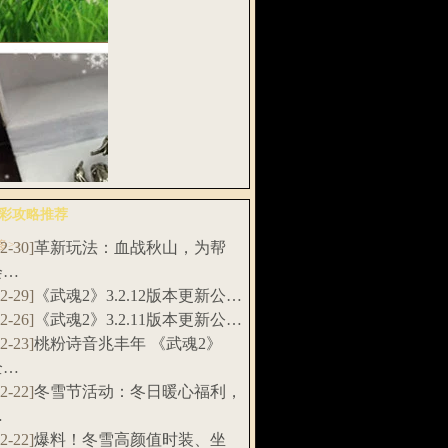
扇，招财土…
武魂》“千刀
”资料片新…
彩攻略推荐
多>>
12-30]
革新玩法：血战秋山，为帮
料！《武魂2》
会…
赛特制实…
12-29]
《武魂2》3.2.12版本更新公…
12-26]
《武魂2》3.2.11版本更新公…
12-23]
桃粉诗音兆丰年 《武魂2》
全…
12-22]
冬雪节活动：冬日暖心福利，
…
12-22]
爆料！冬雪高颜值时装、坐