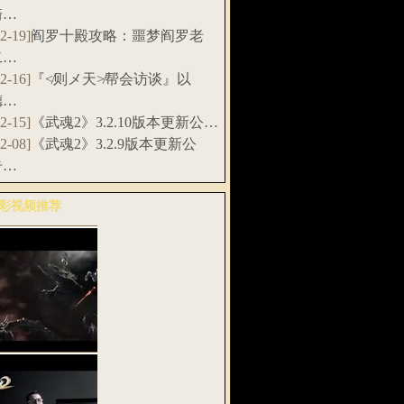
骑…
12-19]
阎罗十殿攻略：噩梦阎罗老
二…
12-16]
『≮则メ天≯帮会访谈』以
德…
12-15]
《武魂2》3.2.10版本更新公…
12-08]
《武魂2》3.2.9版本更新公
告…
彩视频推荐
多>>
武魂2》全息
G预告片：天…