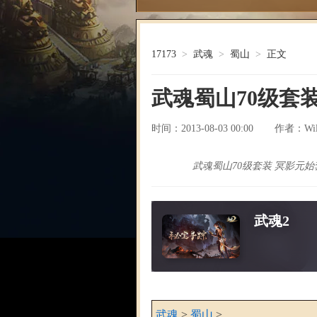
17173
>
武魂
>
蜀山
>
正文
武魂蜀山70级套
时间：2013-08-03 00:00
Wil
作者：
武魂蜀山70级套装 冥影元
武魂2
武魂
>
蜀山
>