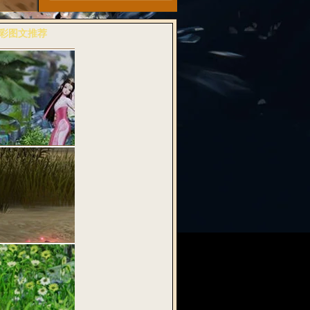
彩图文推荐
多>>
粉诗音兆丰年
武魂2》全…
料：纯古风桃