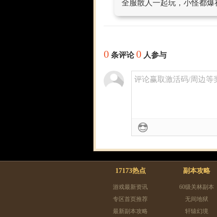
全服散人一起玩，小怪都爆
0
0
条评论
人参与
评论赢取激活码/周边等奖励
17173热点
副本攻略
游戏最新资讯
60级关林副本
专区首页推荐
无间地狱
最新副本攻略
轩辕幻境