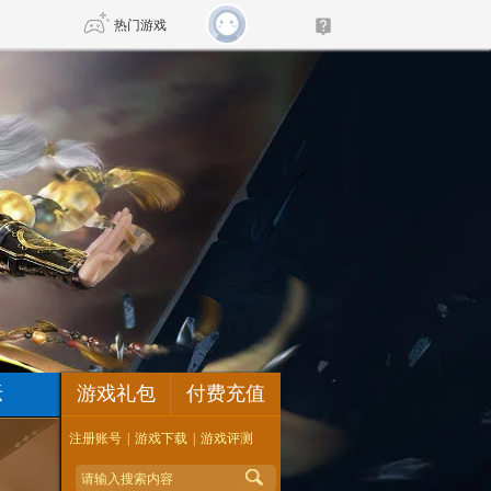
热门游戏
DNF
传奇4
剑网3旗舰版
新天龙八部
自由
诛仙世界
新仙侠5
坛
游戏礼包
付费充值
注册账号
|
游戏下载
|
游戏评测