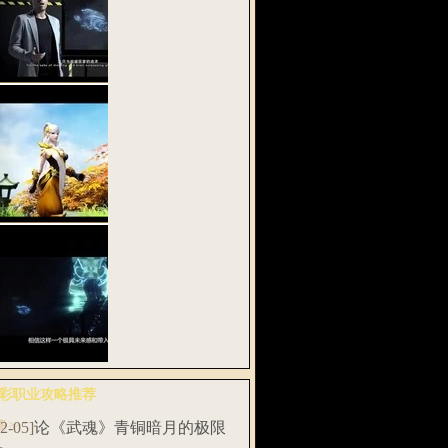
密网易《武魂
》全息实验…
武魂2》多段式
功 战斗在…
易将发布首款
彩职业攻略推荐
息动作网游…
多>>
12-05]
论《武魂》青铜暗月的极限