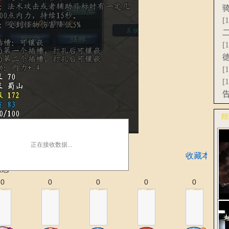
[
[
[
[
精
更
正在接收数据...
收藏本文
表态
0
0
0
0
0
《
C