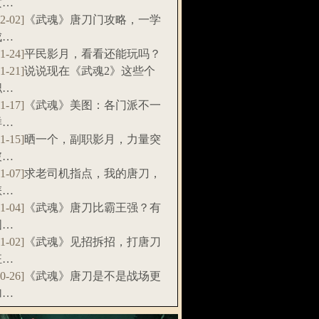
攻…
12-02]
《武魂》唐刀门攻略，一学
成…
11-24]
平民影月，看看还能玩吗？
11-21]
说说现在《武魂2》这些个
职…
11-17]
《武魂》美图：各门派不一
样…
11-15]
晒一个，副职影月，力量突
破…
11-07]
求老司机指点，我的唐刀，
怎…
11-04]
《武魂》唐刀比霸王强？有
图…
11-02]
《武魂》见招拆招，打唐刀
狂…
10-26]
《武魂》唐刀是不是战场更
加…