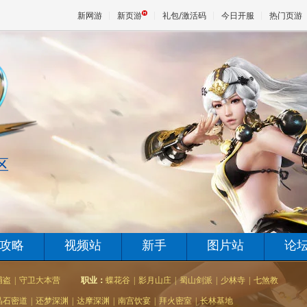
新网游
新页游
礼包/激活码
今日开服
热门页游
魔兽
天堂
区
王权与
攻略
视频站
新手
图片站
论
捕盗
|
守卫大本营
职业：
蝶花谷
|
影月山庄
|
蜀山剑派
|
少林寺
|
七煞教
晶石密道
|
还梦深渊
|
达摩深渊
|
南宫饮宴
|
拜火密室
|
长林基地