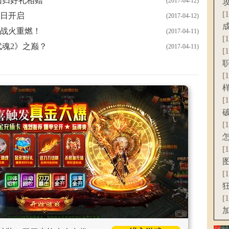
回归好礼相赠
(2017-04-12)
[
3日开启
(2017-04-12)
片战火重燃！
(2017-04-11)
[
魂2》之巅？
(2017-04-11)
[
[
[
[
[
[
[