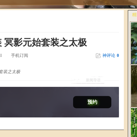
精
更
装 冥影元始套装之太极
l
手机订阅
神评论
0
始套装之太极
新闻导语
桃
《
预约
爆