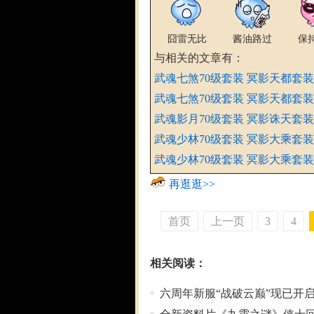
囧雷无比
酱油路过
保
与
相关的文章有：
武魂七煞70级套装 冥影天都套
武魂七煞70级套装 冥影天都套
武魂影月70级套装 冥影诛天套
武魂少林70级套装 冥影大乘套
武魂少林70级套装 冥影大乘套
再逛逛>>
首页
上一页
3
4
相关阅读：
六周年新服“战破云巅”现已开启