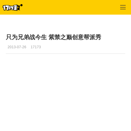
武魂
>
视频
>
正文
只为兄弟战今生 紫禁之巅创意帮派秀
2013-07-26
17173