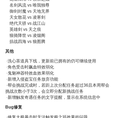
名剑风流 vs 唯我独尊
御剑封魔 vs 天地无界
天女散花 vs 凌寒剑
绝代天骄 vs 战江山
英雄剑 vs 天之痕
狼骑降世 vs 凌烟阁
掠战四海 vs 狼图腾
其他
·洗心茶道具下线，更新前已拥有的仍可继续使用
·角色受击时飙血特效弱化
·鬼魅神器特效血效果弱化
·
新增
入侵盗宝任务放弃功能
·帮会挑战完成时，若距上次分配任务超过36且本周帮会
挑战次数小于3次，会立即分配新挑战任务
·新增触发奇遇任务的文字提醒，显示在系统信息中
Bug修复
·修复太极暴击时无法触发极之环效果的问题