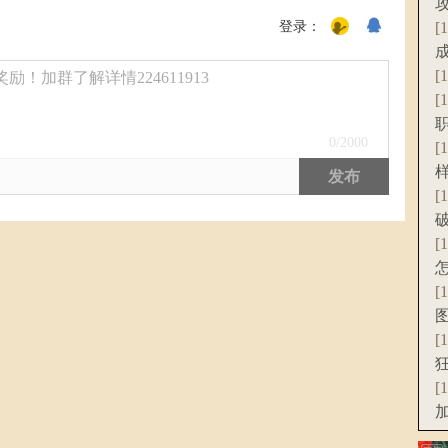
登录：
[
[
！加群了解详情224611913
[
0
/2000
[
发布
[
[
[
[
[