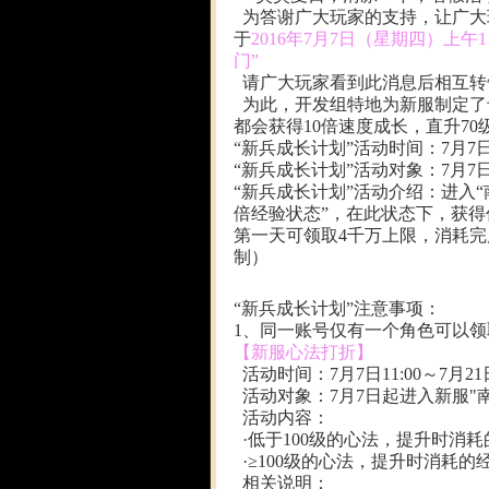
为答谢广大玩家的支持，让广大
于
2016年7月7日（星期四）上午11
门
”
请广大玩家看到此消息后相互转
为此，开发组特地为新服制定了
都会获得10倍速度成长，直升70
“新兵成长计划”活动时间：7月7日1
“新兵成长计划”活动对象：7月7
“新兵成长计划”活动介绍：进入
倍经验状态”，在此状态下，获
第一天可领取4千万上限，消耗完
制）
“新兵成长计划”注意事项：
1、同一账号仅有一个角色可以
【新服心法打折】
活动时间：7月7日11:00～7月21日
活动对象：7月7日起进入新服"
活动内容：
·低于100级的心法，提升时消
·≥100级的心法，提升时消耗
相关说明：