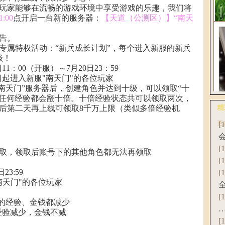
花
玩家能够在流畅的游戏环境中享受游戏的乐趣，我们将
:00
点开启一台新的服务器：
【天道（公测区）】“南天
告。
专属特权活动：“新兵成长计划”，每个进入新服的新兵
级！
《
1：00（开服）～7月20日23：59
破
日起进入新服"南天门"的各位玩家
“南天门”服务器后，创建角色并达到十级，可以领取“十
得任何经验都会翻十倍。十倍经验状态共可以领取两次，
后第二天再上线可领取8千万上限（类似多倍经验机
精
更
[
爆
联
[
领取，领取后账号下的其他角色都无法再领取
[
23:59
[
南天门"的各位玩家
[
耗的经验、金钱都减少
的经验减少，金钱不减
[