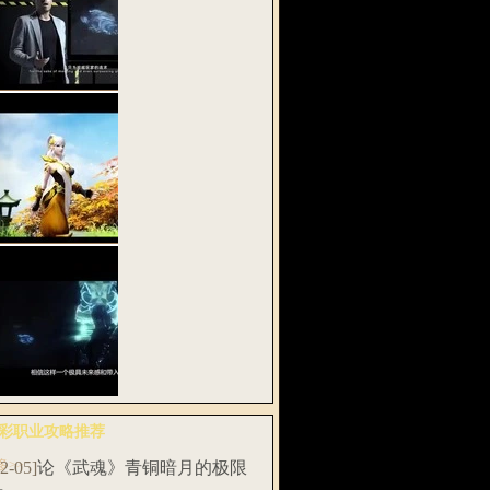
密网易《武魂
》全息实验…
武魂2》多段式
功 战斗在…
易将发布首款
彩职业攻略推荐
息动作网游…
多>>
12-05]
论《武魂》青铜暗月的极限