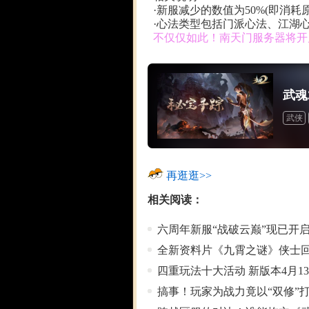
·新服减少的数值为50%(即消耗
·心法类型包括门派心法、江湖
不仅仅如此！南天门服务器将开
武魂
武侠
道具
再逛逛>>
相关阅读：
六周年新服“战破云巅”现已开启
全新资料片《九霄之谜》侠士
四重玩法十大活动 新版本4月1
搞事！玩家为战力竟以“双修”