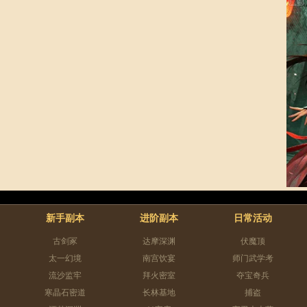
新手副本
进阶副本
日常活动
古剑冢
达摩深渊
伏魔顶
太一幻境
南宫饮宴
师门武学考
流沙监牢
拜火密室
夺宝奇兵
寒晶石密道
长林基地
捕盗