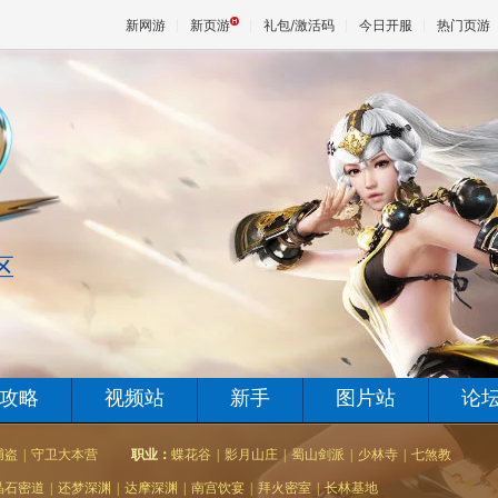
新网游
新页游
礼包/激活码
今日开服
热门页游
魔兽
天堂
区
王权与
攻略
视频站
新手
图片站
论
捕盗
|
守卫大本营
职业：
蝶花谷
|
影月山庄
|
蜀山剑派
|
少林寺
|
七煞教
晶石密道
|
还梦深渊
|
达摩深渊
|
南宫饮宴
|
拜火密室
|
长林基地