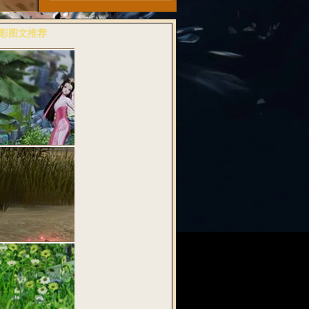
彩图文推荐
多>>
粉诗音兆丰年
武魂2》全…
料：纯古风桃