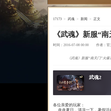
17173
>
武魂
>
新闻
>
正文
《武魂》新服“南
时间：2016-07-08 00:00
官
作者：
《武魂》新服“南天门”火爆
武魂2
各位亲爱的玩家：
炎炎夏日，清凉一下，暑假活