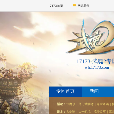
17173首页
网站导航
17173-武魂2专
wh.17173.com
专区首页
新闻
活动：
伏魔顶
|
师门武学考
|
夺宝奇兵
|
副本：
古剑冢
|
太一幻境
|
流沙监牢
|
寒