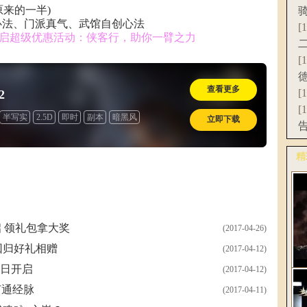
原来的一半)
心法、门派真气、武馆自创心法
[
启超级优惠活动：侠客行，助你一臂之力
[
查看更多
[
2
[
半写实
2.5D
即时
副本
暗黑风
立即下载
收费
精
更
 领礼包拿大奖
(2017-04-26)
回归好礼相赠
(2017-04-12)
3日开启
(2017-04-12)
《
打通经脉
(2017-04-11)
C