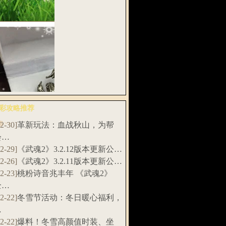
扇，招财土…
武魂》“千刀
”资料片新…
彩攻略推荐
多>>
12-30]
革新玩法：血战秋山，为帮
料！《武魂2》
会…
赛特制实…
12-29]
《武魂2》3.2.12版本更新公…
12-26]
《武魂2》3.2.11版本更新公…
12-23]
桃粉诗音兆丰年 《武魂2》
全…
12-22]
冬雪节活动：冬日暖心福利，
…
12-22]
爆料！冬雪高颜值时装、坐