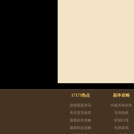
17173热点
副本攻略
游戏最新资讯
60级关林副本
专区首页推荐
无间地狱
最新副本攻略
轩辕幻境
最新职业攻略
长林基地