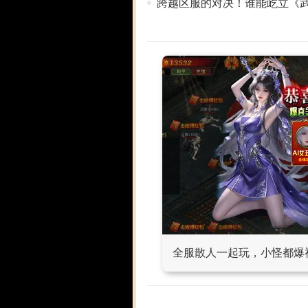
跨越区服的对决！谁能屹立《武
全服散人一起玩，小怪都爆