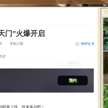
精
更
天门”火爆开启
方
手机订阅
神评论
0
开启
新闻导语
桃
《
预约
爆
动即将上线，快来参与吧！