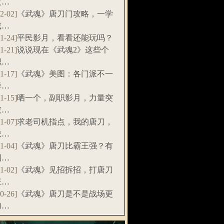
攻…
12-02]
《武魂》唐刀门攻略，一学
成…
11-24]
平民影月，看看还能玩吗？
11-21]
说说现在《武魂2》这些个
职…
11-17]
《武魂》美图：各门派不一
样…
11-15]
晒一个，副职影月，力量突
破…
11-07]
求老司机指点，我的唐刀，
怎…
11-04]
《武魂》唐刀比霸王强？有
图…
11-02]
《武魂》见招拆招，打唐刀
狂…
10-26]
《武魂》唐刀是不是战场更
加…