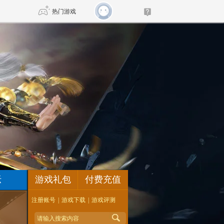
热门游戏
DNF
传奇4
剑网3旗舰版
新天龙八部
自由
诛仙世界
新仙侠5
坛
游戏礼包
付费充值
注册账号
|
游戏下载
|
游戏评测