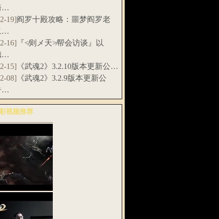
骑…
12-19]
阎罗十殿攻略：噩梦阎罗老
二…
12-16]
『≮则メ天≯帮会访谈』以
德…
12-15]
《武魂2》3.2.10版本更新公…
12-08]
《武魂2》3.2.9版本更新公
告…
彩视频推荐
多>>
武魂2》全息
G预告片：天…