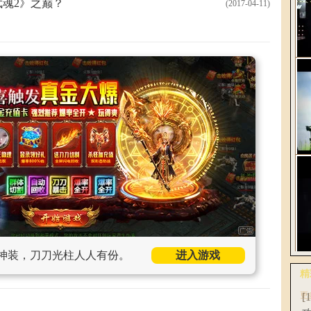
魂2》之巅？
(2017-04-11)
解
2
《
轻
神装，刀刀光柱人人有份。
进入游戏
网
精
全
更
[