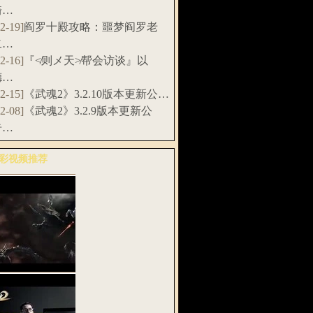
骑…
12-19]
阎罗十殿攻略：噩梦阎罗老
二…
12-16]
『≮则メ天≯帮会访谈』以
德…
12-15]
《武魂2》3.2.10版本更新公…
12-08]
《武魂2》3.2.9版本更新公
告…
彩视频推荐
多>>
武魂2》全息
G预告片：天…