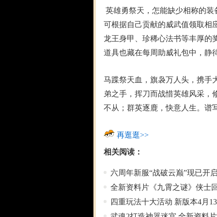
英雄勇祭天，怎能缺少相称的装
可根据自己贡献的威武值领取相
龙王身甲、珍稀心法书等丰厚的
道具也藏在每周助威礼包中，静
马蹀祭天血，旗袅万人头，携手大
弟之手，挥刀而战惜英雄风采，
不从；群英逐鹿，快意人生。谱写
再逛逛>>
相关阅读：
六周年新服“战破云巅”现已开启
全新资料片《九霄之谜》侠士
四重玩法十大活动 新版本4月1
武魂2打造神器迷宫 全新资料