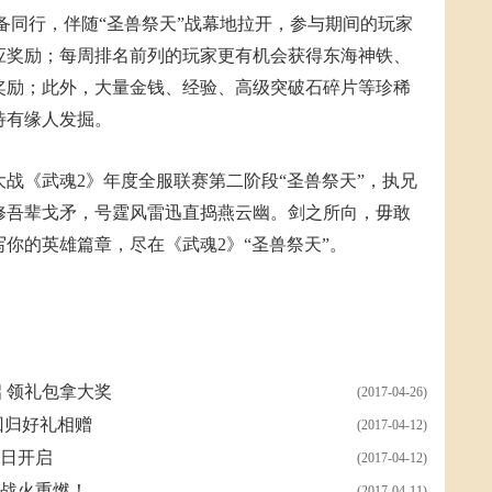
备同行，伴随“圣兽祭天”战幕地拉开，参与期间的玩家
应奖励；每周排名前列的玩家更有机会获得东海神铁、
奖励；此外，大量金钱、经验、高级突破石碎片等珍稀
待有缘人发掘。
战《武魂2》年度全服联赛第二阶段“圣兽祭天”，执兄
修吾辈戈矛，号霆风雷迅直捣燕云幽。剑之所向，毋敢
你的英雄篇章，尽在《武魂2》“圣兽祭天”。
 领礼包拿大奖
(2017-04-26)
回归好礼相赠
(2017-04-12)
3日开启
(2017-04-12)
片战火重燃！
(2017-04-11)