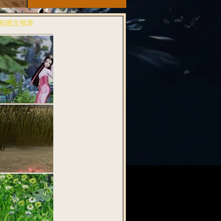
彩图文推荐
多>>
粉诗音兆丰年
武魂2》全…
料：纯古风桃