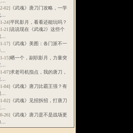
攻…
12-02]
《武魂》唐刀门攻略，一学
成…
11-24]
平民影月，看看还能玩吗？
11-21]
说说现在《武魂2》这些个
职…
11-17]
《武魂》美图：各门派不一
样…
11-15]
晒一个，副职影月，力量突
破…
11-07]
求老司机指点，我的唐刀，
怎…
11-04]
《武魂》唐刀比霸王强？有
图…
11-02]
《武魂》见招拆招，打唐刀
狂…
10-26]
《武魂》唐刀是不是战场更
加…