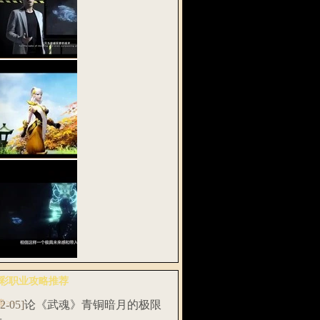
密网易《武魂
》全息实验…
武魂2》多段式
功 战斗在…
易将发布首款
彩职业攻略推荐
息动作网游…
多>>
12-05]
论《武魂》青铜暗月的极限