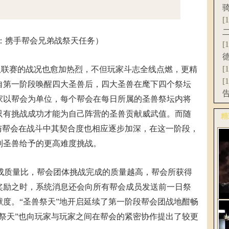
[
：携手帮会兄弟战祭天任务）
[
[
服联赛的战况也愈加热烈，不但玩家斗志全线点燃，更精
[
自第一阶段唤醒四大圣兽后，四大圣兽在麾下四个祭坛
玩家以帮会为单位，每个帮会在每日所属的圣兽祭坛内将
只有挑战成功才能为自己阵营的圣兽贡献威武值。而随
精
与帮会在战斗中其契合度也相应逐步加深，在这一阶段，
更
到圣兽给予的更高难度挑战。
完成质量比，帮会团体挑战完成的质量越高，帮会所获得
奖励之时，系统消息还会向所有帮会成员发送前一日祭
度。“圣兽祭天”地开启延续了第一阶段帮会团战地酣畅
《
祭天”也向玩家与玩家之间在帮会的紧密协作提出了较更
C