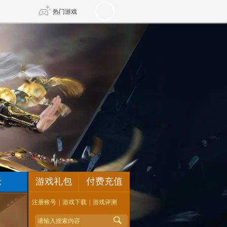
热门游戏
DNF
传奇4
剑网3旗舰版
新天龙八部
自由
诛仙世界
新仙侠5
坛
游戏礼包
付费充值
注册账号
|
游戏下载
|
游戏评测