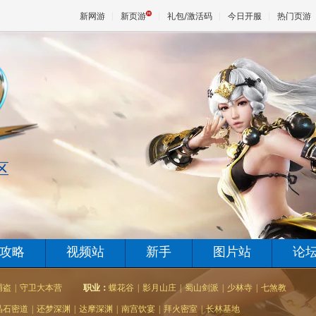
新网游
新页游
礼包/激活码
今日开服
热门页游
魔兽
天堂
区
王权与
攻略
视频站
新手
图片站
论
捕盗
|
守卫大本营
职业：
蝶花谷
|
影月山庄
|
蜀山剑派
|
少林寺
|
七煞教
晶石密道
|
还梦深渊
|
达摩深渊
|
南宫饮宴
|
拜火密室
|
长林基地