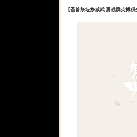
【圣兽祭坛挣威武 勇战群英搏积