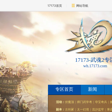
17173首页
网站导航
17173-武魂2专
wh.17173.com
专区首页
新闻
活动：
伏魔顶
|
师门武学考
|
夺宝奇兵
|
副本：
古剑冢
|
太一幻境
|
流沙监牢
|
寒