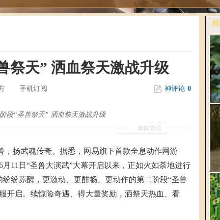
精
更
兽祭天” 洒血祭天激战升级
方
手机订阅
神评论
0
阶段“圣兽祭天” 洒血祭天激战升级
新闻导语
桃
兽，扬武魂传奇。据悉，网易旗下首款全息动作网游
《
自6月11日“圣兽大演武”大幕开启以来，正如火如荼地进行
的纷纷苏醒，更激动、更酣畅、更动作的第二阶段“圣兽
间于全服开启。续惊险奇遇、得大量奖励，洒祭天热血、看
爆