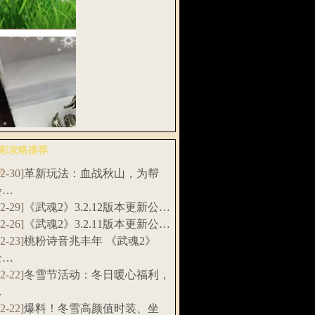
扇，招财土…
武魂》“千刀
”资料片新…
彩攻略推荐
多>>
12-30]
革新玩法：血战秋山，为帮
料！《武魂2》
会…
赛特制实…
12-29]
《武魂2》3.2.12版本更新公…
12-26]
《武魂2》3.2.11版本更新公…
12-23]
桃粉诗音兆丰年 《武魂2》
全…
12-22]
冬雪节活动：冬日暖心福利，
…
12-22]
爆料！冬雪高颜值时装、坐