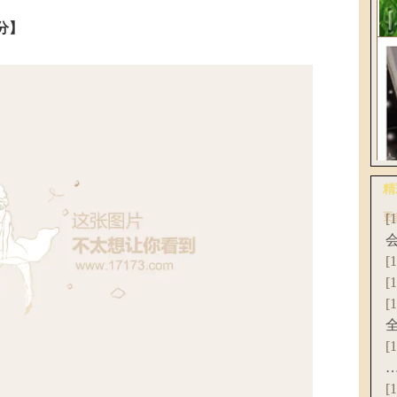
花
分】
《
破
精
更
[
爆
联
[
[
[
[
[