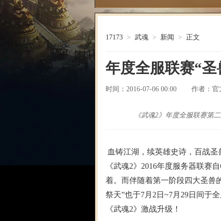
17173
>
武魂
>
新闻
>
正文
年度全服联赛“圣
时间：2016-07-06 00:00
官
作者：
《武魂2》年度全服联赛第二
血铸江湖，续英雄史诗，百战圣
《武魂2》2016年度服务器联赛
着。而伴随着第一阶段四大圣兽
祭天”也于7月2日~7月29日
《武魂2》激战升级！