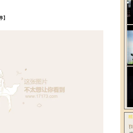
停】
解
2
《
轻
网
精
全
更
[