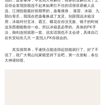
他的，血要够厚，毕竟别人有解控，很多职业解控完了之
后你会发现技能连不起来如果扛不住的话很容易被人反
连。江湖技能最好前期带的，蛊毒缠身 、落雷、冰箱、九
阴白骨爪，我现在把蛊毒换成了龙灵。别跟我说冰箱没
用，冰箱对付玄冰、霸王、蝶花在你没无敌、镜子的时候
这东西都能救你一命。所以冰箱是必带的。具体的PK手
法，御剑连招就那一套。说实话我也不太会讲，具体自己
在长安站街几天 一直找人PK你就会的。
其实很简单，手速快点能连得起技能就行了。好了不
说了，祝广大蜀山玩家能坚持下去吧，第一次发帖，各位
大神请轻喷。