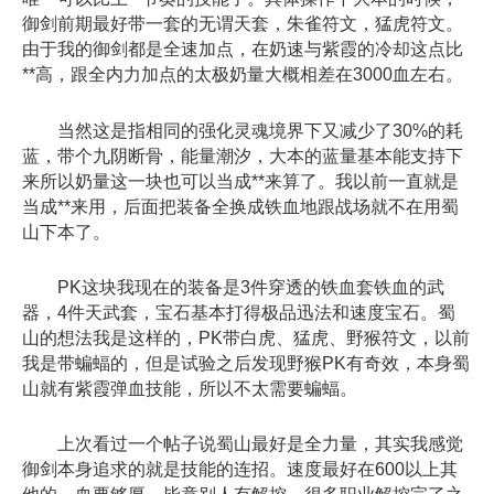
御剑前期最好带一套的无谓天套，朱雀符文，猛虎符文。
由于我的御剑都是全速加点，在奶速与紫霞的冷却这点比
**高，跟全内力加点的太极奶量大概相差在3000血左右。
当然这是指相同的强化灵魂境界下又减少了30%的耗
蓝，带个九阴断骨，能量潮汐，大本的蓝量基本能支持下
来所以奶量这一块也可以当成**来算了。我以前一直就是
当成**来用，后面把装备全换成铁血地跟战场就不在用蜀
山下本了。
PK这块我现在的装备是3件穿透的铁血套铁血的武
器，4件天武套，宝石基本打得极品迅法和速度宝石。蜀
山的想法我是这样的，PK带白虎、猛虎、野猴符文，以前
我是带蝙蝠的，但是试验之后发现野猴PK有奇效，本身蜀
山就有紫霞弹血技能，所以不太需要蝙蝠。
上次看过一个帖子说蜀山最好是全力量，其实我感觉
御剑本身追求的就是技能的连招。速度最好在600以上其