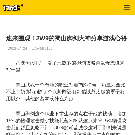
武魂
>
蜀山
>
正文
速来围观！2W9的蜀山御剑大神分享游戏心得
2013-04-24
a754599162
武魂6个月了，看了无数多的御剑攻略突发奇想也来
写一篇。
蜀山武魂一个奇葩的职业打着**的称号，奶量完全比
不上二奶(蝶花)除了个八卦阵还有剑佑以外太极的罩子有
用以外，其他的基本没什么亮点。
蜀山御剑这个职业下本生存的点在于他的被动，增加
15%的物理攻击减少技能耗蓝30%从这点来算15%物理攻
击我们暂且忽略不计。30%的耗蓝减少这对于御剑来说是
唯一可以比上**节奏的技能了。具体操作下大本的时候，