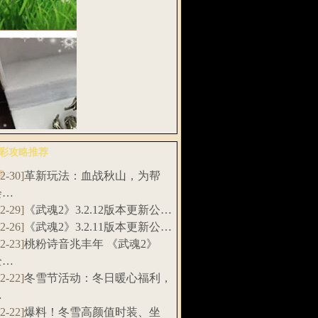
扇，招财土…
武魂》“千刀
”资料片新…
彩攻略推荐
多>>
12-30]
革新玩法：血战秋山，为帮
料！《武魂2》
会…
赛特制实…
12-29]
《武魂2》3.2.12版本更新公…
12-26]
《武魂2》3.2.11版本更新公…
12-23]
桃粉诗音兆丰年 《武魂2》
全…
12-22]
冬雪节活动：冬日暖心福利，
…
12-22]
爆料！冬雪高颜值时装、坐