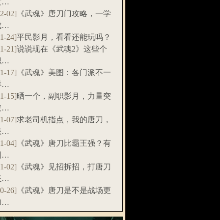
攻…
12-02]
《武魂》唐刀门攻略，一学
成…
11-24]
平民影月，看看还能玩吗？
11-21]
说说现在《武魂2》这些个
职…
11-17]
《武魂》美图：各门派不一
样…
11-15]
晒一个，副职影月，力量突
破…
11-07]
求老司机指点，我的唐刀，
怎…
11-04]
《武魂》唐刀比霸王强？有
图…
11-02]
《武魂》见招拆招，打唐刀
狂…
10-26]
《武魂》唐刀是不是战场更
加…