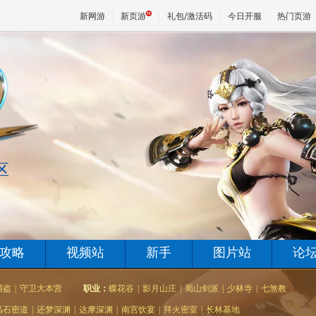
新网游
新页游
礼包/激活码
今日开服
热门页游
魔兽
天堂
区
王权与
攻略
视频站
新手
图片站
论
捕盗
|
守卫大本营
职业：
蝶花谷
|
影月山庄
|
蜀山剑派
|
少林寺
|
七煞教
晶石密道
|
还梦深渊
|
达摩深渊
|
南宫饮宴
|
拜火密室
|
长林基地