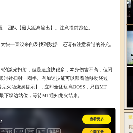
置，团队【最大距离输出】。注意提前跑位。
解
2
太快一直没来的及找到数据，还请有注意看过的补充。
SS的激光扫射，但是速度快很多，本身伤害不高，但附
《
W。顺时针扫射一圈半。有加速技能可以跟着他移动绕过
轻
见火酒烧身提示】，立即全团远离BOSS，只留MT，
最下墙边站位，等待MT通知龙火结束。
网
精
查看更多
2
全
更
[
半写实
2.5D
即时
副本
暗黑风
立即下载