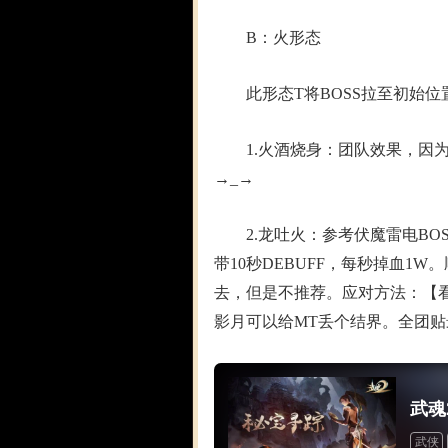
B：火形态
此形态T将BOSS拉至初始位
1.火酒烧身：团队效果，因为
→_→
2.龙吐火：参考伏魔雷电BO
带10秒DEBUFF，每秒掉血1
去，但是不推荐。应对方法：【看
影月可以给MT丢个结界。全团贴
武魂
武侠