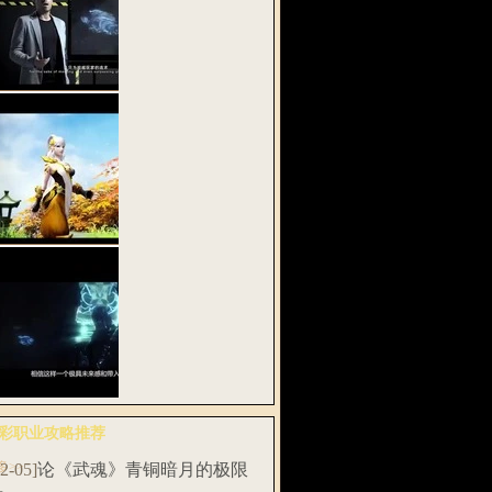
密网易《武魂
》全息实验…
武魂2》多段式
功 战斗在…
易将发布首款
彩职业攻略推荐
息动作网游…
多>>
12-05]
论《武魂》青铜暗月的极限