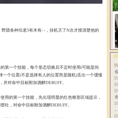
花
团各种坑老5有木有- -，挂机灭了N次才摸清楚他的
《
破
精
更
[
的第一个技能，每个形态切换后不定时使用(可能是间
爆
择一个位置(不是选择有人的位置而是随机)丢出一个缓慢
联
[
，并对命中目标附加酒醉DEBUFF。
[
[
使用的第一个技能，先出现明显的红色锥形区域提示，
[
次喷吐，对命中目标附加酒醉DEBUFF。
[