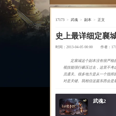
17173
>
武魂
>
副本
>
正文
史上最详细定襄城
时间：2013-04-05 00:00
17
作者：
定襄城这个副本没有很严格的
视技能强行碾压过去，这里不考
员通关。很多地方是从一个指挥
对是关键。我相信这篇东西会是
武魂2