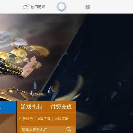
热门游戏
DNF
传奇4
剑网3旗舰版
新天龙八部
自由
诛仙世界
新仙侠5
坛
游戏礼包
付费充值
注册账号
|
游戏下载
|
游戏评测