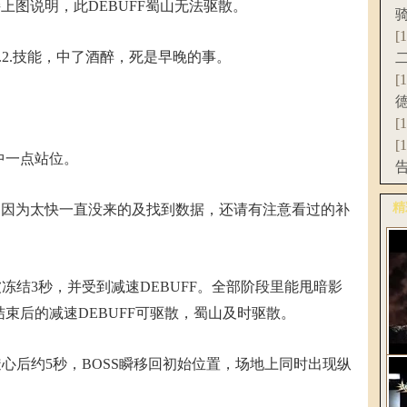
上图说明，此DEBUFF蜀山无法驱散。
[
2.技能，中了酒醉，死是早晚的事。
[
[
[
一点站位。
精
，因为太快一直没来的及找到数据，还请有注意看过的补
更
结3秒，并受到减速DEBUFF。全部阶段里能甩暗影
束后的减速DEBUFF可驱散，蜀山及时驱散。
后约5秒，BOSS瞬移回初始位置，场地上同时出现纵
《
C