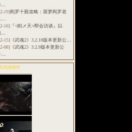
骑…
12-19]
阎罗十殿攻略：噩梦阎罗老
二…
12-16]
『≮则メ天≯帮会访谈』以
德…
12-15]
《武魂2》3.2.10版本更新公…
12-08]
《武魂2》3.2.9版本更新公
告…
彩视频推荐
多>>
武魂2》全息
G预告片：天…