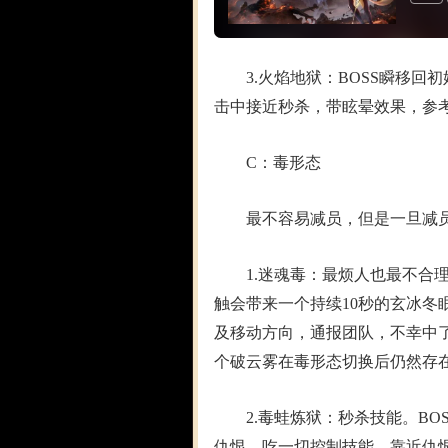
道具
3.火焰地狱：BOSS瞬移回
击中接近秒杀，带眩晕效果，参
C：毒形态
最不容易减员，但是一旦减员
1.迷魂毒：最烦人也最不合理
触会带来一个持续10秒的玄冰冬
及移动方向，通报团队，不幸中
个破云雾在毒形态切换后仍然存
2.毒蛙炼狱：秒杀技能。BOS
仇恨，吃一切控制技能，靠近仇