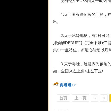
另外这个BOSS团灭一般3个
1.灭于喷火是团长的问题，在
出。
2.灭于冰冷地狱，有2种可能，
掉酒醉DEBUFF】(完全不难)
集中一点站位，凉透心能动以后
3.灭于毒蛙，这是因为被睡的
如：全团来左上角!往左下走!
再逛逛>>
首页
上一页
3
4