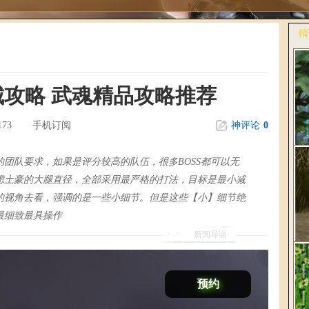
精
更
攻略 武魂精品攻略推荐
173
手机订阅
神评论
0
团队要求，如果是评分较高的队伍，很多BOSS都可以无
虑土豪的大腿直径，全部采用最严格的打法，目标是最小减
的视角去看，强调的是一些小细节。但是这些【小】细节绝
桃
最细致最具操作
《
新闻导语
预约
爆