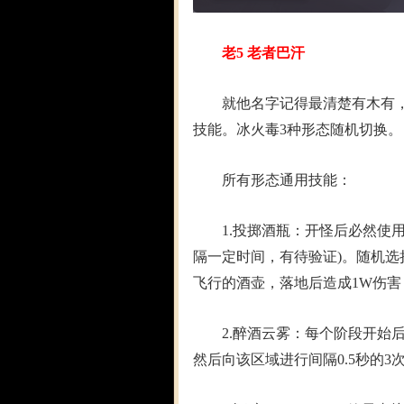
老5 老者巴汗
就他名字记得最清楚有木有，野
技能。冰火毒3种形态随机切换。
所有形态通用技能：
1.投掷酒瓶：开怪后必然使用
隔一定时间，有待验证)。随机选
飞行的酒壶，落地后造成1W伤害
2.醉酒云雾：每个阶段开始后
然后向该区域进行间隔0.5秒的3