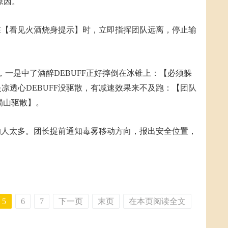
原因。
【看见火酒烧身提示】时，立即指挥团队远离，停止输
一是中了酒醉DEBUFF正好摔倒在冰锥上：【必须躲
;二是凉透心DEBUFF没驱散，有减速效果来不及跑：【团队
蜀山驱散】。
人太多。团长提前通知毒雾移动方向，报出安全位置，
5
6
7
下一页
末页
在本页阅读全文