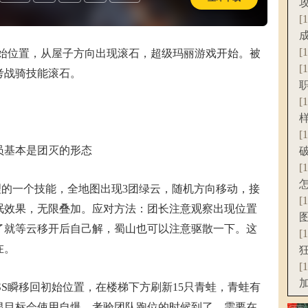
收费
[
[
初始位置，从屋子方向出现滚石，超级玛丽游戏开始。被
[
考战骑技能滚石。
[
[
基本是团灭的形态
[
的一个技能，全地图出现3团绿云，随机方向移动，接
[
眠效果，无限叠加。应对方法：团长注意观察出现位置
了就等云移开后自己解，蜀山也可以注意驱散一下。这
[
在。
[
S瞬移回初始位置，在楼梯下方刷新15只青蛙，青蛙有
恨目标会使用自爆。考验团队跑位的时候到了，需要在