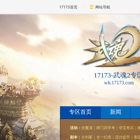
17173首页
网站导航
17173-武魂2专
wh.17173.com
专区首页
新闻
活动：
伏魔顶
|
师门武学考
|
夺宝奇兵
|
副本：
古剑冢
|
太一幻境
|
流沙监牢
|
寒