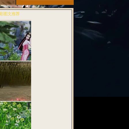
彩图文推荐
多>>
粉诗音兆丰年
武魂2》全…
料：纯古风桃