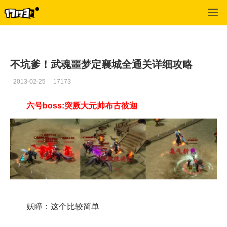
武魂
>
副本
>
正文
不坑爹！武魂噩梦定襄城全通关详细攻略
2013-02-25
17173
六号boss:突厥大元帅布古彼迦
妖瞳：这个比较简单