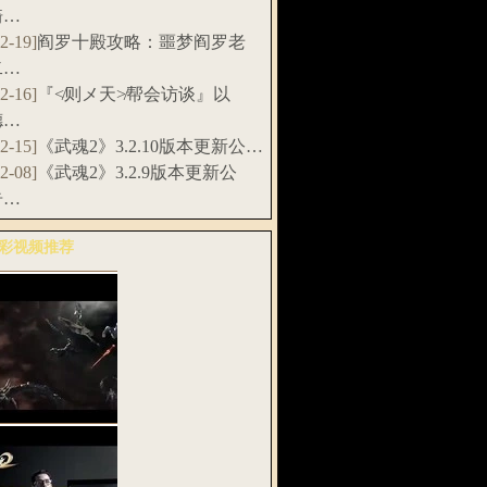
骑…
12-19]
阎罗十殿攻略：噩梦阎罗老
二…
12-16]
『≮则メ天≯帮会访谈』以
德…
12-15]
《武魂2》3.2.10版本更新公…
12-08]
《武魂2》3.2.9版本更新公
告…
彩视频推荐
多>>
武魂2》全息
G预告片：天…