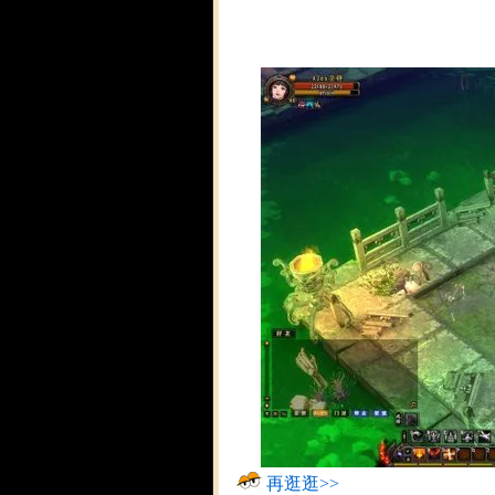
再逛逛>>