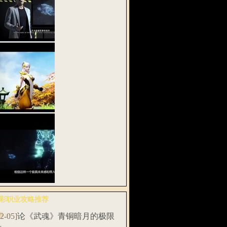
密网易《武魂
》全息实验…
武魂2》多段式
功 战斗在…
易将发布首款
彩职业攻略推荐
息动作网游…
多>>
12-05]
论《武魂》青铜暗月的极限