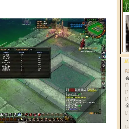
花
《
破
精
更
[
爆
联
[
[
[
[
[