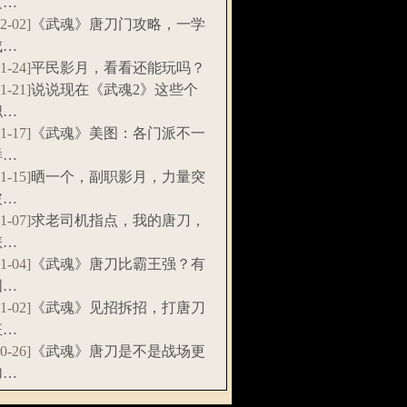
攻…
12-02]
《武魂》唐刀门攻略，一学
成…
11-24]
平民影月，看看还能玩吗？
11-21]
说说现在《武魂2》这些个
职…
11-17]
《武魂》美图：各门派不一
样…
11-15]
晒一个，副职影月，力量突
破…
11-07]
求老司机指点，我的唐刀，
怎…
11-04]
《武魂》唐刀比霸王强？有
图…
11-02]
《武魂》见招拆招，打唐刀
狂…
10-26]
《武魂》唐刀是不是战场更
加…