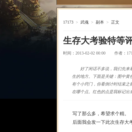
17173
>
武魂
>
副本
>
正文
生存大考验特等评
时间：2013-02-02 00:00
17
作者：
好了闲话不多说，我们先来
生的地方。下面是关键：图中黄
有个小窍门，你看倒计时结束之
在哪个点。红色的点是我标记出
写了那么多，希望求个精。
后面我会发一下此次生存大考