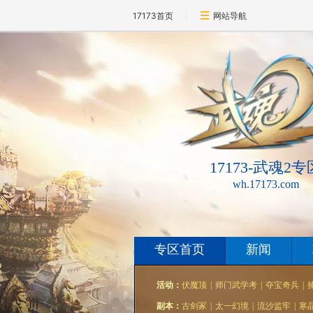
17173首页
网站导航
17173-武魂2专
wh.17173.com
专区首页
新闻
活动：
伏魔顶
|
师门武学考
|
夺宝奇兵
|
副本：
古剑冢
|
太一幻境
|
流沙监牢
|
寒