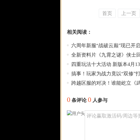
首页
上一页
相关阅读：
六周年新服“战破云巅”现已开启
全新资料片《九霄之谜》侠士
四重玩法十大活动 新版本4月1
搞事！玩家为战力竟以“双修”
跨越区服的对决！谁能屹立《武
0
0
条评论
人参与
评论赢取激活码/周边等奖励