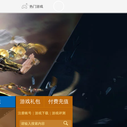
热门游戏
DNF
传奇4
剑网3旗舰版
新天龙八部
自由
诛仙世界
新仙侠5
坛
游戏礼包
付费充值
注册账号
|
游戏下载
|
游戏评测