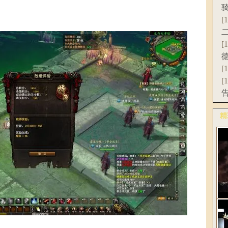
[
[
[
[
精
更
《
C