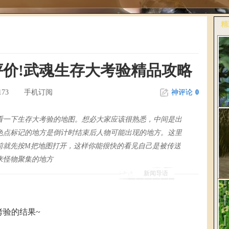
精
更
价!武魂生存大考验精品攻略
173
手机订阅
神评论
0
看一下生存大考验的地图。想必大家应该很熟悉，中间是出
色点标记的地方是倒计时结束后人物可能出现的地方。这里
前就先按M把地图打开，这样你能很快的看见自己是被传送
桃
来怪物聚集的地方
《
新闻导语
验的结果~
爆