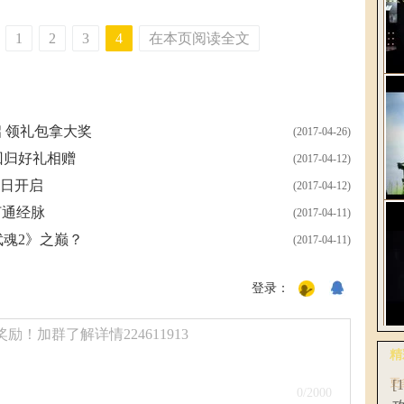
1
2
3
4
在本页阅读全文
解
2
 领礼包拿大奖
(2017-04-26)
回归好礼相赠
(2017-04-12)
3日开启
(2017-04-12)
打通经脉
(2017-04-11)
《
魂2》之巅？
(2017-04-11)
轻
登录：
！加群了解详情224611913
网
精
全
更
[
0
/2000