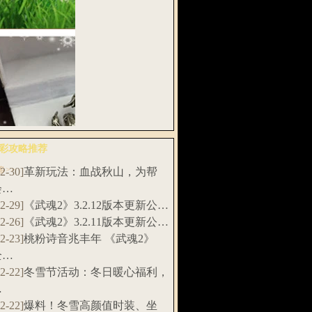
扇，招财土…
武魂》“千刀
”资料片新…
彩攻略推荐
多>>
12-30]
革新玩法：血战秋山，为帮
料！《武魂2》
会…
赛特制实…
12-29]
《武魂2》3.2.12版本更新公…
12-26]
《武魂2》3.2.11版本更新公…
12-23]
桃粉诗音兆丰年 《武魂2》
全…
12-22]
冬雪节活动：冬日暖心福利，
…
12-22]
爆料！冬雪高颜值时装、坐