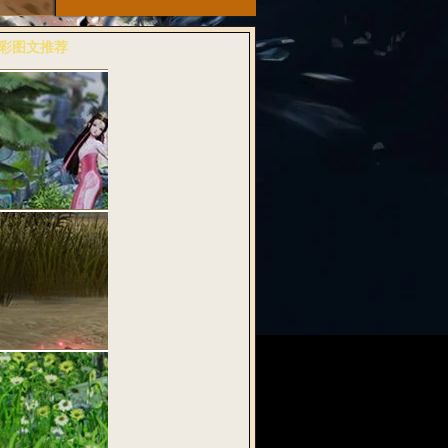
彩图文推荐
多>>
粉诗音兆丰年
武魂2》全…
料：纯古风桃