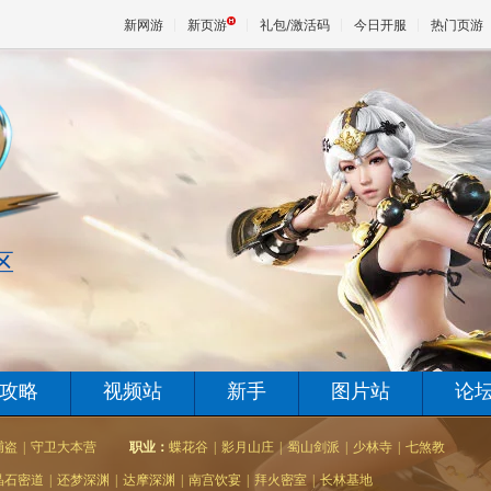
新网游
新页游
礼包/激活码
今日开服
热门页游
魔兽
天堂
区
王权与
攻略
视频站
新手
图片站
论
捕盗
|
守卫大本营
职业：
蝶花谷
|
影月山庄
|
蜀山剑派
|
少林寺
|
七煞教
晶石密道
|
还梦深渊
|
达摩深渊
|
南宫饮宴
|
拜火密室
|
长林基地