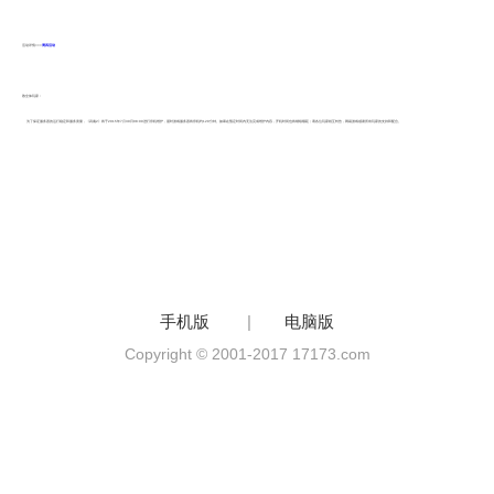
活动详情>>>
周四活动
致全体玩家：
为了保证服务器的运行稳定和服务质量，《武魂2》将于2015年7月30日08:00进行停机维护，届时游戏服务器将停机约120分钟。如果在预定时间内无法完成维护内容，开机时间也将继续顺延；请各位玩家相互转告，网易游戏感谢所有玩家的支持和配合
。
手机版
|
电脑版
Copyright © 2001-2017 17173.com