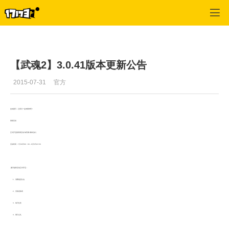
武魂
>
新闻
>
正文
【武魂2】3.0.41版本更新公告
2015-07-31
官方
炎炎夏日，让我们一起来裸奔吧！
暑假活动
正式开启第四周活动“体育课·裸奔狂欢”。
活动时间：7月30日09：00～8月5日23:59
·夏日福利活动正式开启：
1、消费返还礼包
2、充值送惊喜
3、每日任务
4、暑月之礼