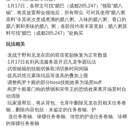
·1月17日，各帮主可找“腊巴（成都285,247）”领取“腊八
锅”，将其放置帮会领地后，所有帮众 可对其使用“腊八粥
原料”令其依次变成煮沸的腊八粥、入味的腊八粥、香口的
腊八粥和美味的腊八 粥，各阶段均有丰富奖励；腊八粥原
料可找“腊巴（成都285,247）”处购买
玩法相关
·龙战于野和见龙在田的双倍奖励恢复为正常数值
·1月17日名剑风流服务器开启九龙争霸玩法
·武馆秘籍的技能切换取消切换时间间隔
·提高武馆元素珠结晶等道具的叠加上限
·调整阎罗十殿的部分boss技能效果为场景buff
·阎罗十殿看门狗的禁锢和宋帝王的恐惧效果离开场景时自
动清除
·玩家退帮后，将从背包、仓库中删除见龙在田相关任务卷
轴，删除内容包括：未鉴定的任务卷轴、护
送任务卷轴、保镖任务卷轴、传世的护送任务卷轴、珍稀
的保镖任务卷轴