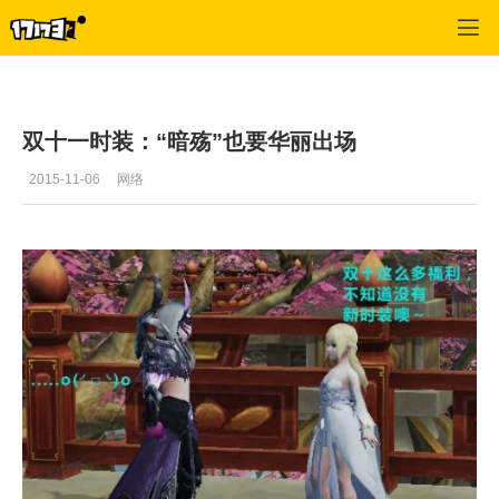
武魂
>
攻略
>
正文
双十一时装：“暗殇”也要华丽出场
2015-11-06
网络