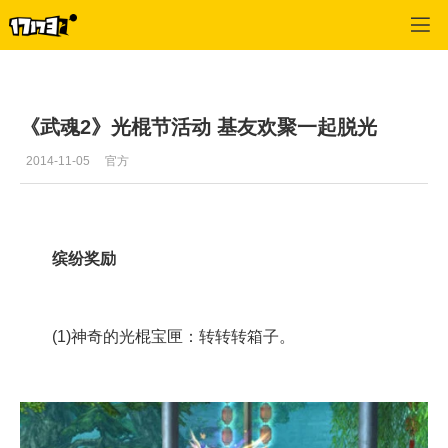
武魂
>
攻略
>
正文
《武魂2》光棍节活动 基友欢聚一起脱光
2014-11-05
官方
缤纷奖励
(1)神奇的光棍宝匣：转转转箱子。