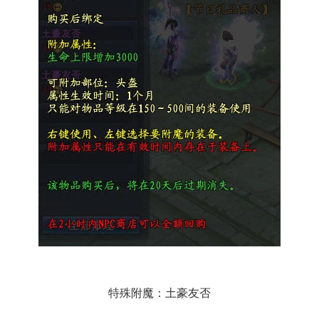
特殊附魔：土豪友否