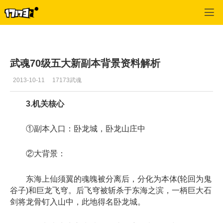
武魂
>
攻略
>
正文
武魂70级五大新副本背景资料解析
2013-10-11
17173武魂
3.机关核心
①副本入口：卧龙城，卧龙山庄中
②大背景：
东海上仙须翼的魂魄被分离后，分化为本体(轮回为鬼
谷子)和巨龙飞穹。后飞穹被斩杀于东海之滨，一柄巨大石
剑将龙骨钉入山中，此地得名卧龙城。