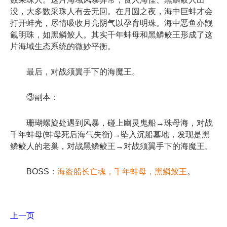
没，大多数采珠人有去无回。在月圆之夜，海中巨蚌才会
打开蚌壳，尽情吸收月亮阴气以孕育明珠。海中恶鱼亦觊
觎明珠，如黑鳞鲛人。其实千年蚌母和黑鳞鲛王形成了这
片海域生态系统的微妙平衡。
最后，对战须翼手下的海魔王。
③副本：
珊瑚螺旋处遇到风暴，碰上幽灵鬼船→珠母海，对战
千年蚌母(蚌母死后海气失衡)→坠入沉船墓地，发现是黑
鳞鲛人的老巢，对战黑鳞鲛王→对战须翼手下的海魔王。
BOSS：
海盗船长亡魂，千年蚌母，黑鳞鲛王
。
上一页