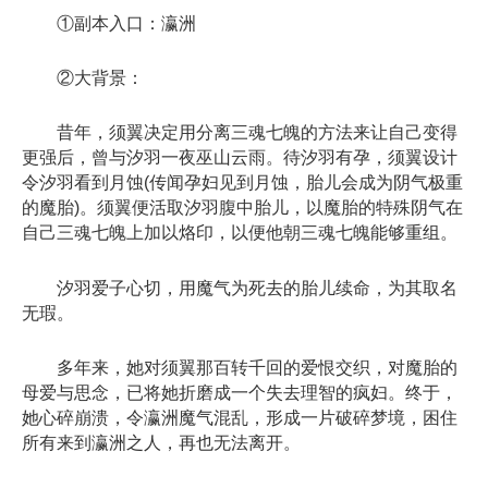
①副本入口：瀛洲
②大背景：
昔年，须翼决定用分离三魂七魄的方法来让自己变得
更强后，曾与汐羽一夜巫山云雨。待汐羽有孕，须翼设计
令汐羽看到月蚀(传闻孕妇见到月蚀，胎儿会成为阴气极重
的魔胎)。须翼便活取汐羽腹中胎儿，以魔胎的特殊阴气在
自己三魂七魄上加以烙印，以便他朝三魂七魄能够重组。
汐羽爱子心切，用魔气为死去的胎儿续命，为其取名
无瑕。
多年来，她对须翼那百转千回的爱恨交织，对魔胎的
母爱与思念，已将她折磨成一个失去理智的疯妇。终于，
她心碎崩溃，令瀛洲魔气混乱，形成一片破碎梦境，困住
所有来到瀛洲之人，再也无法离开。