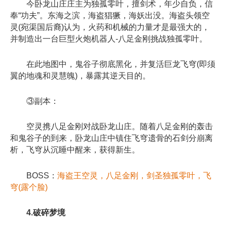
今卧龙山庄庄主为独孤零叶，擅剑术，年少自负，信
奉“功夫”。东海之滨，海盗猖獗，海妖出没。海盗头领空
灵(宛渠国后裔)认为，火药和机械的力量才是最强大的，
并制造出一台巨型火炮机器人-八足金刚挑战独孤零叶。
在此地图中，鬼谷子彻底黑化，并复活巨龙飞穹(即须
翼的地魂和灵慧魄)，暴露其逆天目的。
③副本：
空灵携八足金刚对战卧龙山庄。随着八足金刚的轰击
和鬼谷子的到来，卧龙山庄中镇住飞穹遗骨的石剑分崩离
析，飞穹从沉睡中醒来，获得新生。
BOSS：
海盗王空灵，八足金刚，剑圣独孤零叶，飞
穹(露个脸)
4.破碎梦境