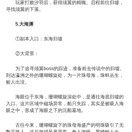
玩家打败汐羽后，获得须翼的精魄。启程前往归墟，
寻找须翼的下落。
5.大海渊
①副本入口：东海归墟
②大背景：
为了追寻须翼boss的踪迹，准备前去传说中的归墟。
到达瀛洲之外的珊瑚螺旋处，为一片珠母海，珠蚌丛生，
鲛人出没。
海眼位于东海，珊瑚螺旋深处中，是通往海底归墟的
入口。这片区域中磁场异常，船只失踪，其实是被吸入海
眼之中，形成了海眼之下的沉船墓地。
古往今来，珊瑚螺旋下的珠母海盛产的明珠吸引了无
数采珠人。这片海域风暴异常，食人海怪、黑鳞鲛人出