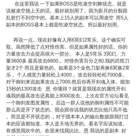
在这里我说 一下如果BOSS是吃凌空剑舞状态。就是
说被凌空挑上天的话。最好就别用了。因为影月的分裂跟
乱射打不到空中的。基本上15人的副本可以用凌空 而5人
副本的BOSS基本上都是吃凌空状态。所以最好别用。
再说一点。现在好像有人用6冥幻2常乐。这个确实可
取。虽然降低了点对怪伤害。但是如果属性好的话。你的
力量攻击力会提高很大一部分。 本人是5常乐 3冥幻。力
量3600多 最高攻击6800.。对怪伤害百分之80.我的武馆刀
架才2个 而且是紫色的。如果是3个金色刀架再换6冥换2常
乐 。个人感觉力量轻松上4000 。攻击轻轻松松7000多。
对于御剑来说如果攻击上7000.然后你再开剑魂入体。能加
15秒的1300攻击 恩 你懂得？就算是我现在的属性开剑
魂我的最高攻击还真能上8000攻击。上次在官方论坛看见
一个御剑发图发属性 。后边一群人说他的御剑属性不可能
那么高是开了状态的。我会跟你说我的状态比他只高不低
。而且是不开状态的 ，对于团本本人的输出数据跟我打过
本的应该都知道。本人是天地无界的。看名字应该知道。
有感觉我吹牛的。欢迎来找我比比。恩 我说的是副本 好