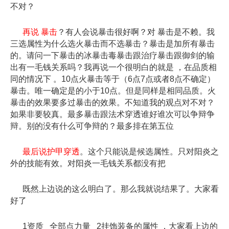
不对？
再说 暴击
？有人会说暴击很好啊？对 暴击是不赖。我
三选属性为什么选火暴击而不选暴击？暴击是加所有暴击
的。请问一下暴击的冰暴击毒暴击跟治疗暴击跟御剑的输
出有一毛钱关系吗？我再说一个很明白的就是 ，在品质相
同的情况下 。10点火暴击等于（6点7点或者8点不确定）
暴击。唯一确定是的小于10点。但是同样是相同品质。火
暴击的效果要多过暴击的效果。不知道我的观点对不对？
如果非要较真。最多暴击跟法术穿透谁好谁次可以争辩争
辩。别的没有什么可争辩的？最多排在第五位
最后说护甲穿透
。这个只能说是候选属性。只对阳炎之
外的技能有效。对阳炎一毛钱关系都没有把
既然上边说的这么明白了。那么我就说结果了。大家看
好了
1资质 全部点力量 2挂饰装备的属性 ，大家看上边的