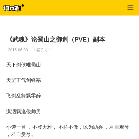
武魂
>
职业
>
正文
《武魂》论蜀山之御剑（PVE）副本
2015-06-03
￡赵子龙￡
天下剑侠唯蜀山
天罡正气剑锋寒
飞剑乱舞飘零醉
潇洒飘逸俊帅男
小诗一首 ，不登大雅， 不骄不傲，以为助兴 ，君自观兮
，君自赏兮。