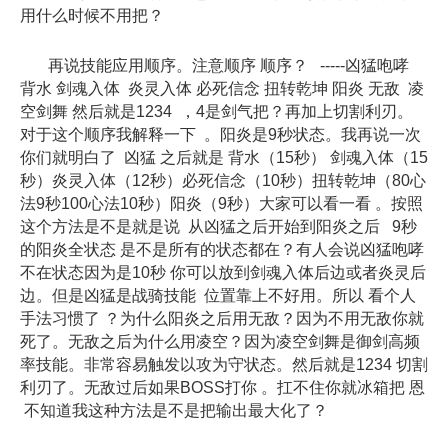
用什么时候不用把？
再说技能应用顺序。注意顺序 顺序？ -----凶猛咆哮
背水 剑魂入体 炎灵入体 必死信念 扭转乾坤 阳炎 无敌 凌
空剑舞 然后就是1234 ，4是剑气把？再加上切割利刃。
对于这个顺序我解释一下 。阳炎是9秒状态。我再说一次
你们就明白了 凶猛 之后就是 背水（15秒） 剑魂入体（15
秒）炎灵入体（12秒）必死信念（10秒）扭转乾坤（80心
法9秒100心法10秒）阳炎（9秒）大家可以看一看 。按照
这个方法是不是就是说 从凶猛之后开始到阳炎之后 9秒
的阳炎全状态 是不是所有的状态都在？有人会说凶猛咆哮
不在状态因为是10秒 你可以放到剑魂入体后边或者炎灵后
边。但是凶猛是战骑技能 位置靠上不好用。所以 看个人
手法习惯了 ？为什么阳炎之后用无敌？因为不用无敌你就
死了。无敌之后为什么用凌空？因为凌空剑舞是御剑高频
率技能。非常容易触发以攻为守状态。然后就是1234 切割
利刃了。无敌过后如果BOSS打你 。扛不住你就冰箱把 恩
不知道我这种方法是不是把输出最大化了？