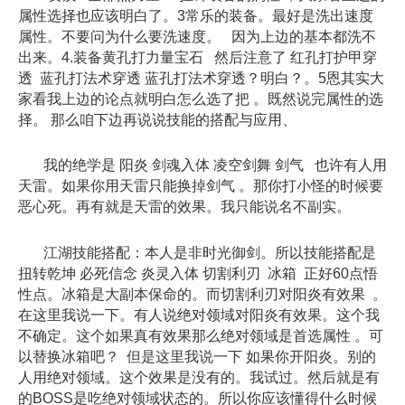
属性选择也应该明白了。3常乐的装备。最好是洗出速度
属性。不要问为什么要洗速度。 因为上边的基本都洗不
出来。4.装备黄孔打力量宝石 然后注意了 红孔打护甲穿
透 蓝孔打法术穿透 蓝孔打法术穿透？明白？。5恩其实大
家看我上边的论点就明白怎么选了把 。既然说完属性的选
择。 那么咱下边再说说技能的搭配与应用、
我的绝学是 阳炎 剑魂入体 凌空剑舞 剑气 也许有人用
天雷。如果你用天雷只能换掉剑气 。那你打小怪的时候要
恶心死。再有就是天雷的效果。我只能说名不副实。
江湖技能搭配：本人是非时光御剑。所以技能搭配是
扭转乾坤 必死信念 炎灵入体 切割利刃 冰箱 正好60点悟
性点。冰箱是大副本保命的。而切割利刃对阳炎有效果 。
在这里我说一下。有人说绝对领域对阳炎有效果。这个我
不确定。这个如果真有效果那么绝对领域是首选属性 。可
以替换冰箱吧？ 但是这里我说一下 如果你开阳炎。别的
人用绝对领域。这个效果是没有的。我试过。然后就是有
的BOSS是吃绝对领域状态的。所以你应该懂得什么时候