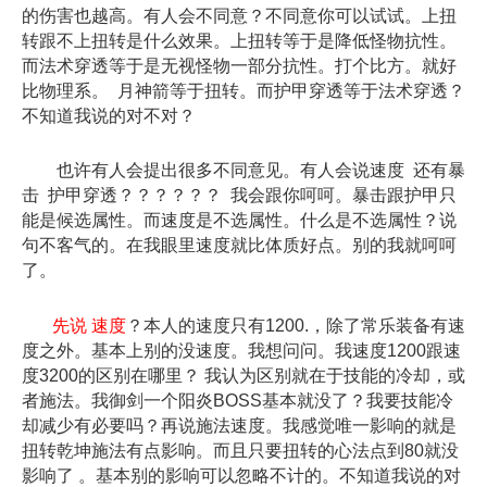
的伤害也越高。有人会不同意？不同意你可以试试。上扭
转跟不上扭转是什么效果。上扭转等于是降低怪物抗性。
而法术穿透等于是无视怪物一部分抗性。打个比方。就好
比物理系。 月神箭等于扭转。而护甲穿透等于法术穿透？
不知道我说的对不对？
也许有人会提出很多不同意见。有人会说速度 还有暴
击 护甲穿透？？？？？？ 我会跟你呵呵。暴击跟护甲只
能是候选属性。而速度是不选属性。什么是不选属性？说
句不客气的。在我眼里速度就比体质好点。别的我就呵呵
了。
先说 速度
？本人的速度只有1200.，除了常乐装备有速
度之外。基本上别的没速度。我想问问。我速度1200跟速
度3200的区别在哪里？ 我认为区别就在于技能的冷却，或
者施法。我御剑一个阳炎BOSS基本就没了？我要技能冷
却减少有必要吗？再说施法速度。我感觉唯一影响的就是
扭转乾坤施法有点影响。而且只要扭转的心法点到80就没
影响了 。基本别的影响可以忽略不计的。不知道我说的对