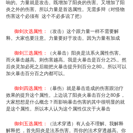
响的。力量就是攻击。既增加了阳炎的伤害。又增加了阳
炎之外的伤害。所以力量是首选属性。无需多辩（对怪物
伤害这个必须有 这个不必多说了把）
御剑次选属性：
（攻击）这个跟力量一样不需要解
释。大家也要注意。力量要好于攻击。因为力量有加成
御剑三选属性：
（火暴击）阳炎是法系火属性伤害。
而火暴击越高。则伤害越高。我是火暴击是百分之25.。然
后炎灵加必死之后能把火暴击提升到百分之80.。所以可以
加火暴击百分百之内都可以。
御剑四选属性：
（暴伤）就是暴击造成的伤害跟治疗
效果的提升这个属性。上边说了阳炎火暴击百分之80多，
大家想想是什么概念？而影响暴击伤害的其中很明显的就
是这个属性。所以本人认为这个属性仅次于火暴击
御剑五选属性：
（法术穿透）有人会不理解。我解释
解释把 ，首先阳炎是法系伤害。而你的法术穿透越高。你