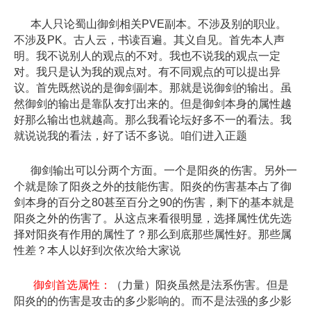
本人只论蜀山御剑相关PVE副本。不涉及别的职业。
不涉及PK。古人云，书读百遍。其义自见。首先本人声
明。我不说别人的观点的不对。我也不说我的观点一定
对。我只是认为我的观点对。有不同观点的可以提出异
议。首先既然说的是御剑副本。那就是说御剑的输出。虽
然御剑的输出是靠队友打出来的。但是御剑本身的属性越
好那么输出也就越高。那么我看论坛好多不一的看法。我
就说说我的看法，好了话不多说。咱们进入正题
御剑输出可以分两个方面。一个是阳炎的伤害。另外一
个就是除了阳炎之外的技能伤害。阳炎的伤害基本占了御
剑本身的百分之80甚至百分之90的伤害，剩下的基本就是
阳炎之外的伤害了。从这点来看很明显，选择属性优先选
择对阳炎有作用的属性了？那么到底那些属性好。那些属
性差？本人以好到次依次给大家说
御剑首选属性：
（力量）阳炎虽然是法系伤害。但是
阳炎的的伤害是攻击的多少影响的。而不是法强的多少影