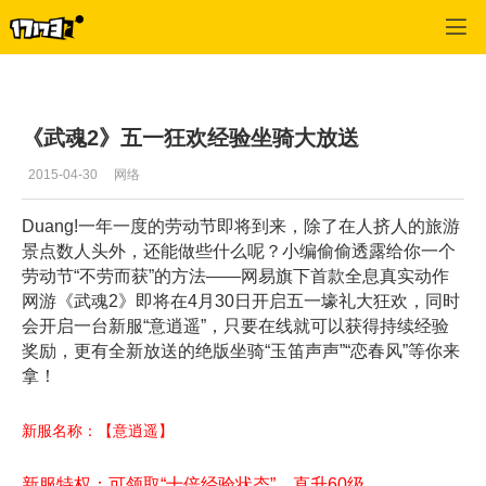
武魂
>
新闻
>
正文
《武魂2》五一狂欢经验坐骑大放送
2015-04-30
网络
Duang!一年一度的劳动节即将到来，除了在人挤人的旅游
景点数人头外，还能做些什么呢？小编偷偷透露给你一个
劳动节“不劳而获”的方法——网易旗下首款全息真实动作
网游《武魂2》即将在4月30日开启五一壕礼大狂欢，同时
会开启一台新服“意逍遥”，只要在线就可以获得持续经验
奖励，更有全新放送的绝版坐骑“玉笛声声”“恋春风”等你来
拿！
新服名称：【意逍遥】
新服特权：可领取“十倍经验状态”，直升60级