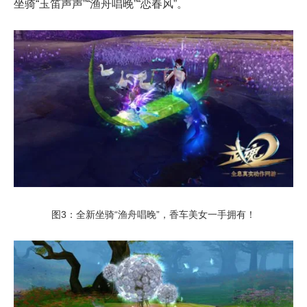
坐骑“玉笛声声”“渔舟唱晚”“恋春风”。
图3：全新坐骑“渔舟唱晚”，香车美女一手拥有！