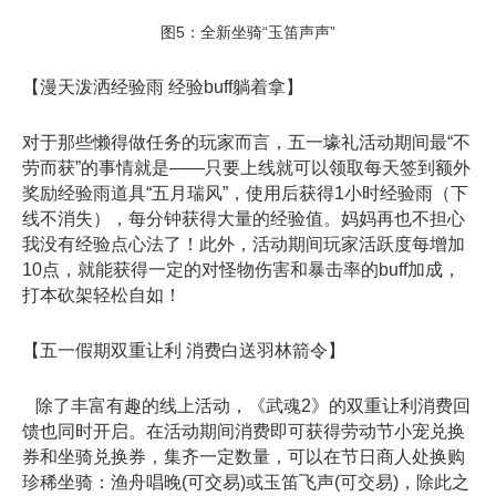
图5：全新坐骑“玉笛声声”
【漫天泼洒经验雨 经验buff躺着拿】
对于那些懒得做任务的玩家而言，五一壕礼活动期间最“不
劳而获”的事情就是——只要上线就可以领取每天签到额外
奖励经验雨道具“五月瑞风”，使用后获得1小时经验雨（下
线不消失），每分钟获得大量的经验值。妈妈再也不担心
我没有经验点心法了！此外，活动期间玩家活跃度每增加
10点，就能获得一定的对怪物伤害和暴击率的buff加成，
打本砍架轻松自如！
【五一假期双重让利 消费白送羽林箭令】
除了丰富有趣的线上活动，《武魂2》的双重让利消费回
馈也同时开启。在活动期间消费即可获得劳动节小宠兑换
券和坐骑兑换券，集齐一定数量，可以在节日商人处换购
珍稀坐骑：渔舟唱晚(可交易)或玉笛飞声(可交易)，除此之