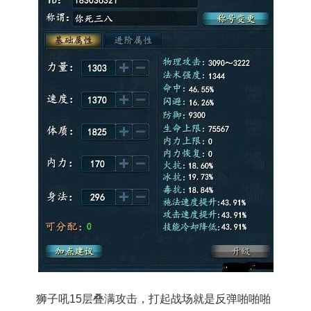
狮子吼15层叠满攻击，打起战场就是反弹啪啪啪