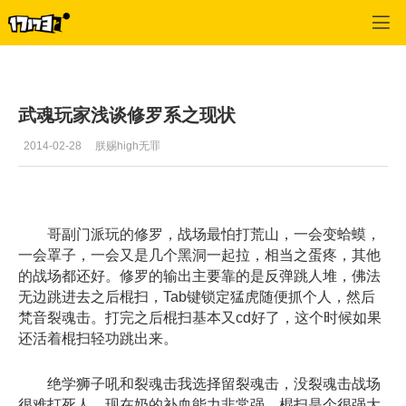
武魂
>
职业
>
正文
武魂玩家浅谈修罗系之现状
2014-02-28
朕赐high无罪
哥副门派玩的修罗，战场最怕打荒山，一会变蛤蟆，
一会罩子，一会又是几个黑洞一起拉，相当之蛋疼，其他
的战场都还好。修罗的输出主要靠的是反弹跳人堆，佛法
无边跳进去之后棍扫，Tab键锁定猛虎随便抓个人，然后
梵音裂魂击。打完之后棍扫基本又cd好了，这个时候如果
还活着棍扫轻功跳出来。
绝学狮子吼和裂魂击我选择留裂魂击，没裂魂击战场
很难打死人，现在奶的补血能力非常强。棍扫是个很强大